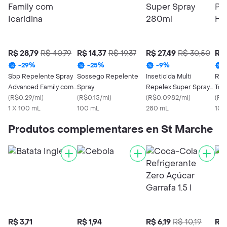
R$ 28,79
R$ 40,79
R$ 14,37
R$ 19,37
R$ 27,49
R$ 30,50
R$ 
-
29
%
-
25
%
-
9
%
Sbp Repelente Spray
Sossego Repelente
Inseticida Multi
Rep
Advanced Family com
Spray
Repelex Super Spray
Toq
Icaridina
(
R$0.29/ml
)
(
R$0.15/ml
)
280ml
(
R$0.0982/ml
)
Hid
(
R$
1 X 100 mL
100 mL
280 mL
100
Produtos complementares en St Marche
R$ 3,71
R$ 1,94
R$ 6,19
R$ 10,19
R$ 