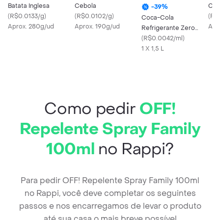
Batata Inglesa
Cebola
Cen
-
39
%
(
R$0.0133/g
)
(
R$0.0102/g
)
(
R$
Coca-Cola
Aprox. 280g/ud
Aprox. 190g/ud
Apr
Refrigerante Zero
Açúcar Garrafa 1.5 l
(
R$0.0042/ml
)
1 X 1,5 L
Como pedir
OFF!
Repelente Spray Family
100ml
no Rappi?
Para pedir OFF! Repelente Spray Family 100ml
no Rappi, você deve completar os seguintes
passos e nos encarregamos de levar o produto
até sua casa o mais breve possível