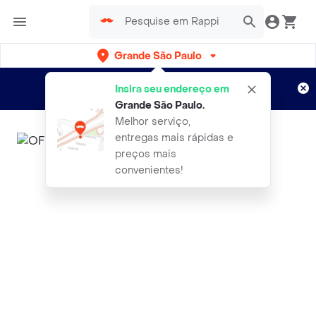
Grande São Paulo
Cadastre-se
Novo no Rappi?
e aproveite...
Insira seu endereço em
Entregas grátis por 15 dias!
Aplicam T&C
Grande São Paulo
.
Melhor serviço,
entregas mais rápidas e
preços mais
convenientes!