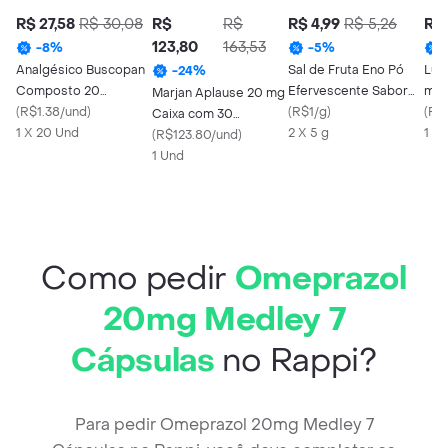
R$ 27,58
R$ 30,08
R$
R$
R$ 4,99
R$ 5,26
R$ 
123,80
163,53
-
8
%
-
5
%
Analgésico Buscopan
Sal de Fruta Eno Pó
Luf
-
24
%
Composto 20
Efervescente Sabor
mL
Marjan Aplause 20 mg
Comprimidos
(
R$1.38/und
)
Laranja 2 Envelopes
(
R$1/g
)
(
R$
Caixa com 30
Revestidos
1 X 20 Und
de 5g
2 X 5 g
1 X
Comprimidos
(
R$123.80/und
)
Revestidos
1 Und
Como pedir
Omeprazol
20mg Medley 7
Cápsulas
no Rappi?
Para pedir Omeprazol 20mg Medley 7