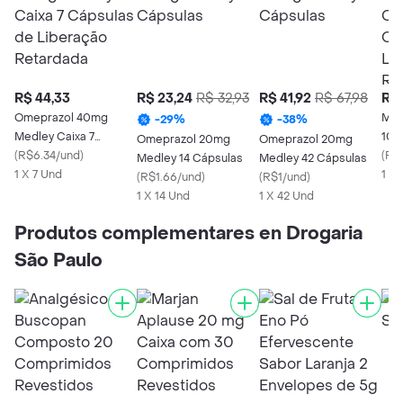
R$ 44,33
R$ 23,24
R$ 32,93
R$ 41,92
R$ 67,98
R$ 
Omeprazol 40mg
Med
-
29
%
-
38
%
Medley Caixa 7
10m
Omeprazol 20mg
Omeprazol 20mg
Cápsulas de
(
R$6.34/und
)
Cáp
(
R$1
Medley 14 Cápsulas
Medley 42 Cápsulas
Liberação Retardada
1 X 7 Und
Lib
1 X 
(
R$1.66/und
)
(
R$1/und
)
1 X 14 Und
1 X 42 Und
Produtos complementares en Drogaria
São Paulo