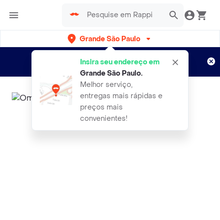
Grande São Paulo
Cadastre-se
Novo no Rappi?
e aproveite...
Insira seu endereço em
Entregas grátis por 15 dias!
Aplicam T&C
Grande São Paulo
.
Melhor serviço,
entregas mais rápidas e
preços mais
convenientes!