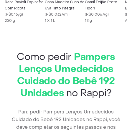
Rana Ravioli Espinafre
Casa Madeira Suco de
Camil Feijão Preto
Mat
Com Ricota
Uva Tinto Integral
Tipo 1
Bov
(
R$0.16/g
)
(
R$0.0327/ml
)
(
R$0.0067/g
)
(
R$
250 g
1 X 1 L
1 Kg
A p
Como pedir
Pampers
Lenços Umedecidos
Cuidado do Bebê 192
Unidades
no Rappi?
Para pedir Pampers Lenços Umedecidos
Cuidado do Bebê 192 Unidades no Rappi, você
deve completar os seguintes passos e nos