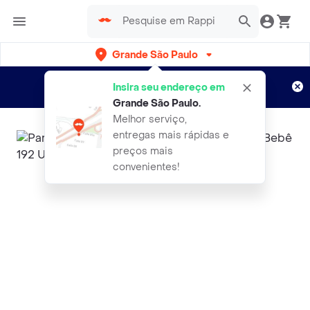
Grande São Paulo
Cadastre-se
Novo no Rappi?
e aproveite...
Insira seu endereço em
Entregas grátis por 15 dias!
Aplicam T&C
Grande São Paulo
.
Melhor serviço,
entregas mais rápidas e
preços mais
convenientes!