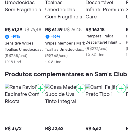
R$ 61,39
R$ 76,48
R$ 61,39
R$ 76,48
R$ 163,18
R$ 
Pampers Fralda
Fra
-
19
%
-
19
%
Descartável Infantil
Pre
Sensitive Wipes
Wipes Member's Mark
Premium Care
(
R$2.72/und
)
Uni
(
R$
Toalhas Umedecidas
Toalhas Umedecidas
1 X 60 Und
1 X
Sem Fragrância
(
R$7.68/und
)
Com Fragrância
(
R$7.68/und
)
1 X 8 Und
1 X 8 Und
Produtos complementares en Sam's Club
R$ 37,72
R$ 32,62
R$ 6,62
R$ 