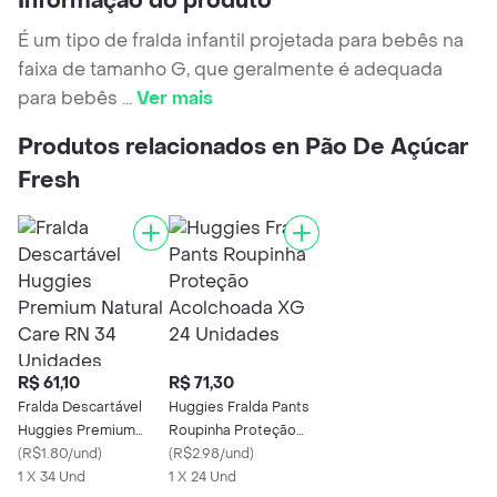
Informação do produto
É um tipo de fralda infantil projetada para bebês na
faixa de tamanho G, que geralmente é adequada
para bebês
...
Ver mais
Produtos relacionados en Pão De Açúcar
Fresh
R$ 61,10
R$ 71,30
Fralda Descartável
Huggies Fralda Pants
Huggies Premium
Roupinha Proteção
Natural Care RN 34
(
R$1.80/und
)
Acolchoada XG 24
(
R$2.98/und
)
Unidades
1 X 34 Und
Unidades
1 X 24 Und