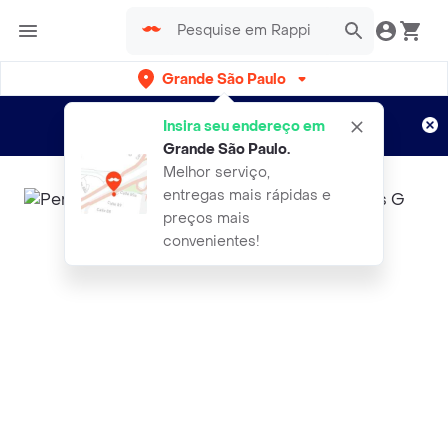
Grande São Paulo
Cadastre-se
Novo no Rappi?
e aproveite...
Insira seu endereço em
Entregas grátis por 15 dias!
Aplicam T&C
Grande São Paulo
.
Melhor serviço,
entregas mais rápidas e
preços mais
convenientes!