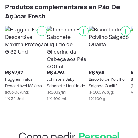
Produtos complementares en Pão De
Açúcar Fresh
R$ 97,82
R$ 47,93
R$ 9,68
R$ 
Huggies Fralda
Johnsons Baby
Biscoito de Polvilho
Bat
Descartável Máxima
Sabonete Líquido de
Salgado Qualitá
(
R$
Proteção G 32 Und
(
R$3.06/und
)
Glicerina da Cabeça
(
R$0.12/ml
)
(
R$0.0968/g
)
Apr
1 X 32 Und
aos Pés 400ml
1 X 400 mL
1 X 100 g
Como pedir
Personal