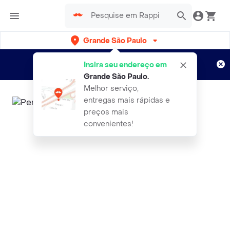
Grande São Paulo
Cadastre-se
Novo no Rappi?
e aproveite...
Insira seu endereço em
Entregas grátis por 15 dias!
Aplicam T&C
Grande São Paulo
.
Melhor serviço,
entregas mais rápidas e
preços mais
convenientes!