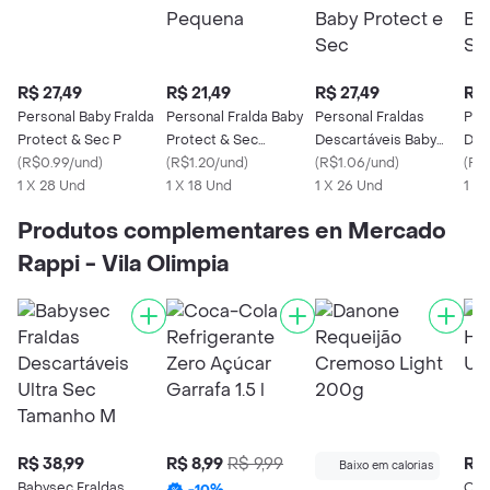
R$ 27,49
R$ 21,49
R$ 27,49
R$ 
Personal Baby Fralda
Personal Fralda Baby
Personal Fraldas
Per
Protect & Sec P
Protect & Sec
Descartáveis Baby
Des
(
R$0.99/und
)
Pequena
(
R$1.20/und
)
Protect e Sec
(
R$1.06/und
)
Pro
(
R$1
1 X 28 Und
1 X 18 Und
1 X 26 Und
1 X 
Produtos complementares en Mercado
Rappi - Vila Olimpia
R$ 38,99
R$ 8,99
R$ 9,99
R$ 
Baixo em calorias
Babysec Fraldas
Ovo
-
10
%