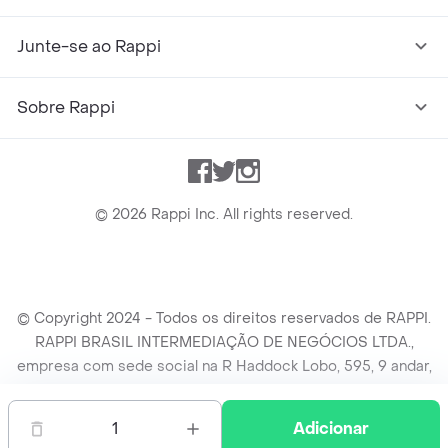
Junte-se ao Rappi
Sobre Rappi
Facebook
Twitter
Instagram
©
2026
Rappi Inc. All rights reserved.
© Copyright 2024 - Todos os direitos reservados de RAPPI.
RAPPI BRASIL INTERMEDIAÇÃO DE NEGÓCIOS LTDA.,
empresa com sede social na R Haddock Lobo, 595, 9 andar,
conj. 91, Lado A, Cerqueira Cesar, São Paulo/SP CEP. 01414-
905, CNPJ/MF n° 26.900.161/0001-25.
1
Adicionar