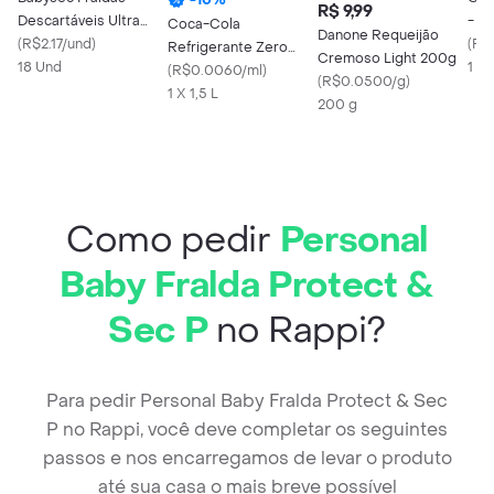
R$ 9,99
Descartáveis Ultra
- 2
Coca-Cola
Danone Requeijão
Sec Tamanho M
(
R$2.17/und
)
(
R$
Refrigerante Zero
Cremoso Light 200g
18 Und
1 x 
Açúcar Garrafa 1.5 l
(
R$0.0060/ml
)
(
R$0.0500/g
)
1 X 1,5 L
200 g
Como pedir
Personal
Baby Fralda Protect &
Sec P
no Rappi?
Para pedir Personal Baby Fralda Protect & Sec
P no Rappi, você deve completar os seguintes
passos e nos encarregamos de levar o produto
até sua casa o mais breve possível