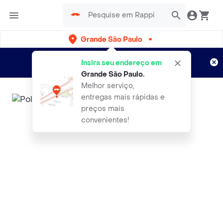
Grande São Paulo
Cadastre-se
Novo no Rappi?
e aproveite...
Insira seu endereço em
Entregas grátis por 15 dias!
Aplicam T&C
Grande São Paulo
.
Melhor serviço,
entregas mais rápidas e
preços mais
convenientes!