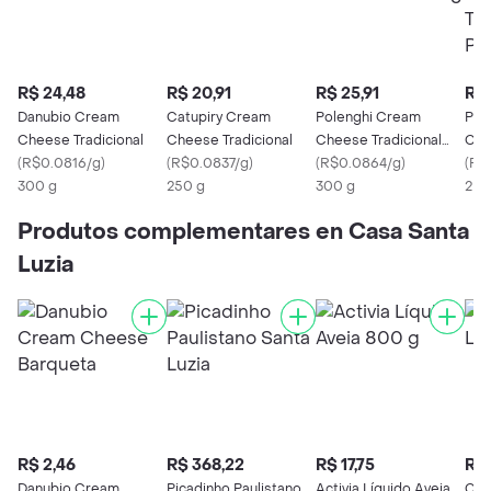
R$ 24,48
R$ 20,91
R$ 25,91
R$ 
Danubio Cream
Catupiry Cream
Polenghi Cream
Pol
Cheese Tradicional
Cheese Tradicional
Cheese Tradicional
Cre
(
R$0.0816/g
)
(
R$0.0837/g
)
300g
(
R$0.0864/g
)
Trad
(
R$
300 g
250 g
300 g
Prof
2 K
Produtos complementares en Casa Santa
Luzia
R$ 2,46
R$ 368,22
R$ 17,75
R$ 
Danubio Cream
Picadinho Paulistano
Activia Líquido Aveia
Cas