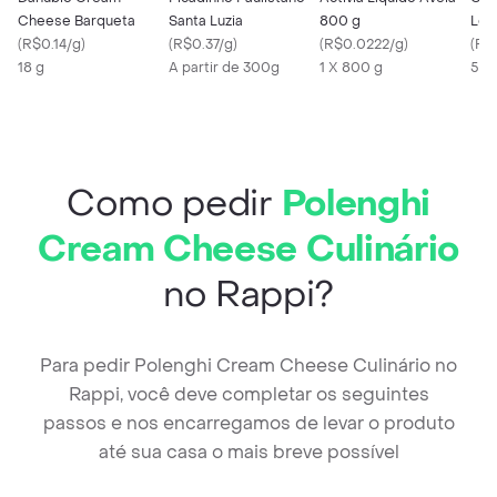
Cheese Barqueta
Santa Luzia
800 g
Lent
(
R$0.14/g
)
(
R$0.37/g
)
(
R$0.0222/g
)
(
R$
18 g
A partir de 300g
1 X 800 g
500
Como pedir
Polenghi
Cream Cheese Culinário
no Rappi?
Para pedir Polenghi Cream Cheese Culinário no
Rappi, você deve completar os seguintes
passos e nos encarregamos de levar o produto
até sua casa o mais breve possível