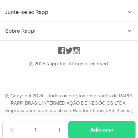
Junte-se ao Rappi
Sobre Rappi
Facebook
Twitter
Instagram
©
2026
Rappi Inc. All rights reserved.
© Copyright 2024 - Todos os direitos reservados de RAPPI.
RAPPI BRASIL INTERMEDIAÇÃO DE NEGÓCIOS LTDA.,
empresa com sede social na R Haddock Lobo, 595, 9 andar,
conj. 91, Lado A, Cerqueira Cesar, São Paulo/SP CEP. 01414-
905, CNPJ/MF n° 26.900.161/0001-25.
1
Adicionar