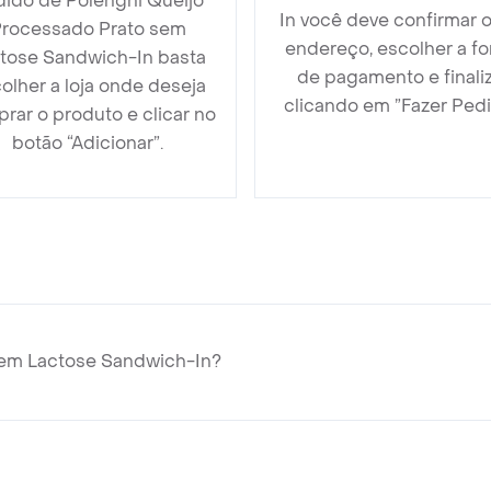
ido de Polenghi Queijo
In você deve confirmar 
rocessado Prato sem
endereço, escolher a f
tose Sandwich-In basta
de pagamento e finali
olher a loja onde deseja
clicando em ”Fazer Pedi
rar o produto e clicar no
botão “Adicionar”.
sem Lactose Sandwich-In?