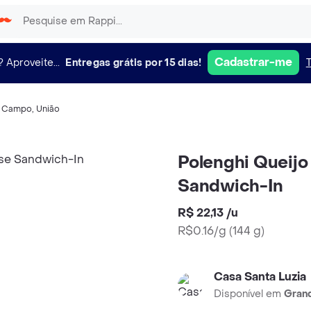
Cadastrar-me
?
Aproveite...
Entregas grátis por 15 dias!
e Campo
,
União
Polenghi Queijo
Sandwich-In
R$ 22,13
/
u
R$0.16/g
(
144 g
)
Casa Santa Luzia
Disponível em
Grand