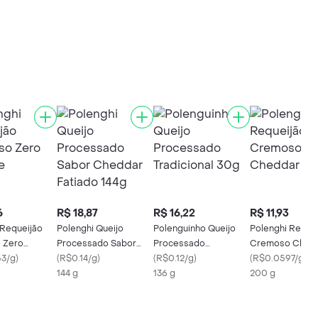
6
R$ 18,87
R$ 16,22
R$ 11,93
 Requeijão
Polenghi Queijo
Polenguinho Queijo
Polenghi Reque
 Zero
Processado Sabor
Processado
Cremoso Ched
3/g
)
Cheddar Fatiado 144g
(
R$0.14/g
)
Tradicional 30g
(
R$0.12/g
)
(
R$0.0597/g
)
144 g
136 g
200 g