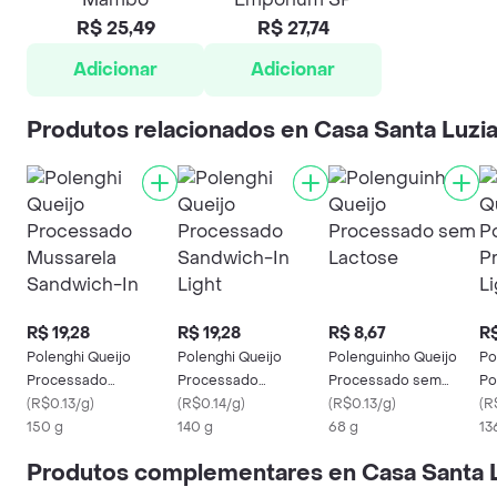
R$ 25,49
R$ 27,74
Adicionar
Adicionar
Produtos relacionados en Casa Santa Luzi
R$ 19,28
R$ 19,28
R$ 8,67
R$
Polenghi Queijo
Polenghi Queijo
Polenguinho Queijo
Po
Processado
Processado
Processado sem
Po
Mussarela Sandwich-
(
R$0.13/g
)
Sandwich-In Light
(
R$0.14/g
)
Lactose
(
R$0.13/g
)
Pr
(
R
In
150 g
140 g
68 g
30
13
Produtos complementares en Casa Santa 