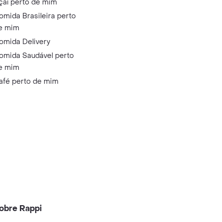
çaí perto de mim
omida Brasileira perto
e mim
omida Delivery
omida Saudável perto
e mim
afé perto de mim
obre Rappi