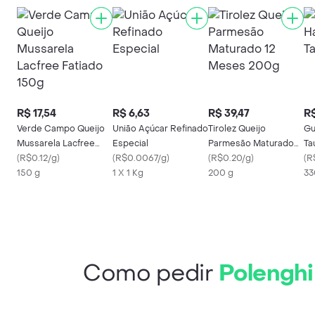
R$ 17,54
R$ 6,63
R$ 39,47
R$
Verde Campo Queijo
União Açúcar Refinado
Tirolez Queijo
Gu
Mussarela Lacfree
Especial
Parmesão Maturado
Ta
Fatiado 150g
(
R$0.12/g
)
(
R$0.0067/g
)
12 Meses 200g
(
R$0.20/g
)
(
R
150 g
1 X 1 Kg
200 g
33
Como pedir
Polenghi