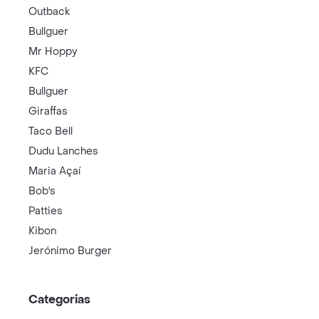
Outback
Bullguer
Mr Hoppy
KFC
Bullguer
Giraffas
Taco Bell
Dudu Lanches
Maria Açaí
Bob's
Patties
Kibon
Jerónimo Burger
Categorias