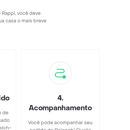
 Rappi, você deve
ua casa o mais breve
ido
4
.
Acompanhamento
o de
sado
Você pode acompanhar seu
wich-