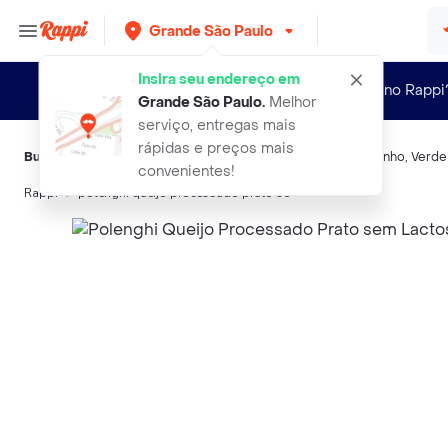
Grande São Paulo
Insira seu endereço em
Novo no Rappi
Grande São Paulo
.
Melhor
serviço, entregas mais
rápidas e preços mais
Buscas relacionadas:
Queijos semiduros
,
Polenghi
,
Polenguinho
,
Verd
convenientes!
Rappi
polenghi queijo processado prato se