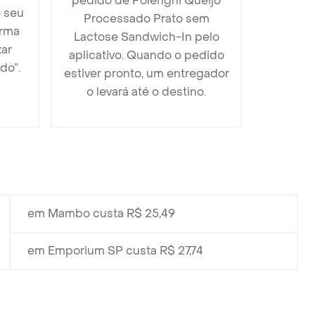
pedido de Polenghi Queijo
o seu
Processado Prato sem
orma
Lactose Sandwich-In pelo
zar
aplicativo. Quando o pedido
do”.
estiver pronto, um entregador
o levará até o destino.
em Mambo custa R$ 25,49
em Emporium SP custa R$ 27,74