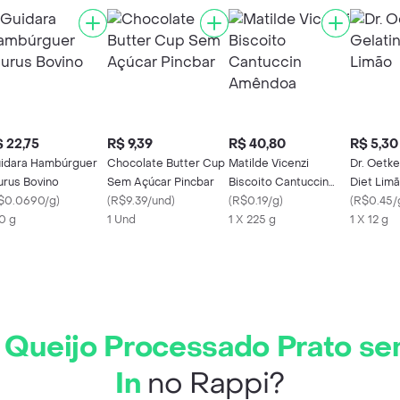
 22,75
R$ 9,39
R$ 40,80
R$ 5,30
idara Hambúrguer
Chocolate Butter Cup
Matilde Vicenzi
Dr. Oetke
urus Bovino
Sem Açúcar Pincbar
Biscoito Cantuccin
Diet Lim
$0.0690/g
)
(
R$9.39/und
)
Amêndoa
(
R$0.19/g
)
(
R$0.45/
0 g
1 Und
1 X 225 g
1 X 12 g
 Queijo Processado Prato s
In
no Rappi?