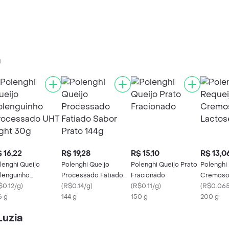
a
 16,22
R$ 19,28
R$ 15,10
R$ 13,0
lenghi Queijo
Polenghi Queijo
Polenghi Queijo Prato
Polenghi
lenguinho
Processado Fatiado
Fracionado
Cremoso
ocessado UHT Light
$0.12/g
)
Sabor Prato 144g
(
R$0.14/g
)
(
R$0.11/g
)
Lactose
(
R$0.065
g
6 g
144 g
150 g
200 g
Luzia