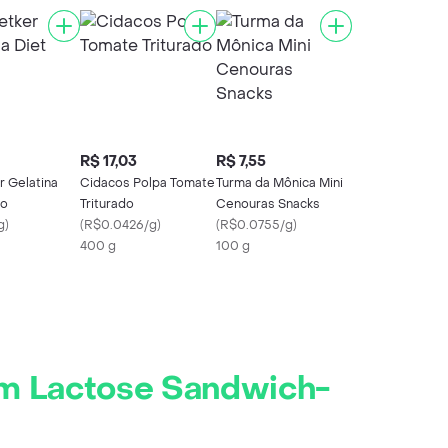
R$ 17,03
R$ 7,55
r Gelatina
Cidacos Polpa Tomate
Turma da Mônica Mini
ão
Triturado
Cenouras Snacks
g
)
(
R$0.0426/g
)
(
R$0.0755/g
)
400 g
100 g
em Lactose Sandwich-