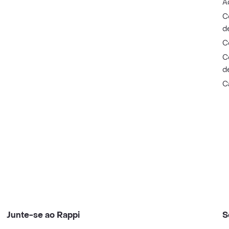
A
C
d
C
C
d
C
Junte-se ao Rappi
S