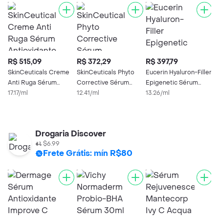
R$ 515,09
R$ 372,29
R$ 397,79
R
SkinCeuticals Creme
SkinCeuticals Phyto
Eucerin Hyaluron-Filler
M
Anti Ruga Sérum
Corrective Sérum
Epigenetic Sérum
R
Antioxidante Ferulic
17.17/ml
Corretor Calmante
12.41/ml
Facial 30ml
13.26/ml
G
8
30ml
Drogaria Discover
$6.99
Frete Grátis: mín R$80