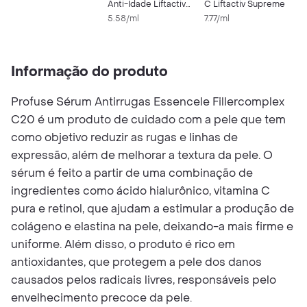
30ml
Anti-Idade Liftactiv
C Liftactiv Supreme
Supreme 30ml
5.58/ml
7.77/ml
Informação do produto
Profuse Sérum Antirrugas Essencele Fillercomplex
C20 é um produto de cuidado com a pele que tem
como objetivo reduzir as rugas e linhas de
expressão, além de melhorar a textura da pele. O
sérum é feito a partir de uma combinação de
ingredientes como ácido hialurônico, vitamina C
pura e retinol, que ajudam a estimular a produção de
colágeno e elastina na pele, deixando-a mais firme e
uniforme. Além disso, o produto é rico em
antioxidantes, que protegem a pele dos danos
causados pelos radicais livres, responsáveis pelo
envelhecimento precoce da pele.