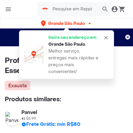
Grande São Paulo
Cadastre-se
Novo no Rappi?
e aproveite...
Insira seu endereço em
Entregas grátis por 15 dias!
Aplicam T&C
Grande São Paulo
.
Melhor serviço,
entregas mais rápidas e
Profuse Sérum Antirrugas
preços mais
Essencele Filler Complex C20
convenientes!
Exausta
Produtos similares:
Panvel
$6.99
Frete Grátis: mín R$80