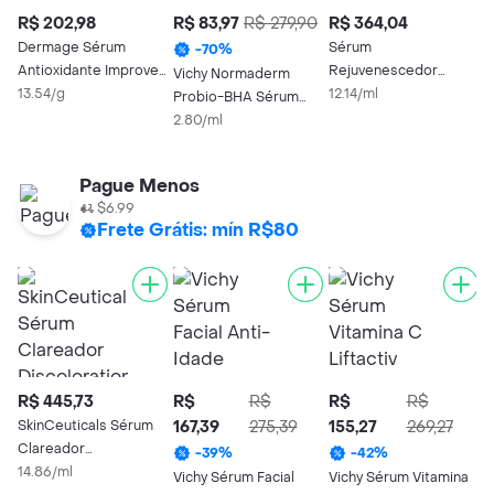
R$ 202,98
R$ 83,97
R$ 279,90
R$ 364,04
R
Dermage Sérum
Sérum
S
-
70
%
Antioxidante Improve
Rejuvenescedor
A
Vichy Normaderm
C 20
13.54/g
Mantecorp Ivy C
12.14/ml
A
1
Probio-BHA Sérum
Acqua 30ml
30ml
2.80/ml
Pague Menos
$6.99
Frete Grátis: mín R$80
R$ 445,73
R$
R$
R$
R$
R
SkinCeuticals Sérum
167,39
275,39
155,27
269,27
E
Clareador
C
-
39
%
-
42
%
Discoloration Defense
14.86/ml
A
1
Vichy Sérum Facial
Vichy Sérum Vitamina