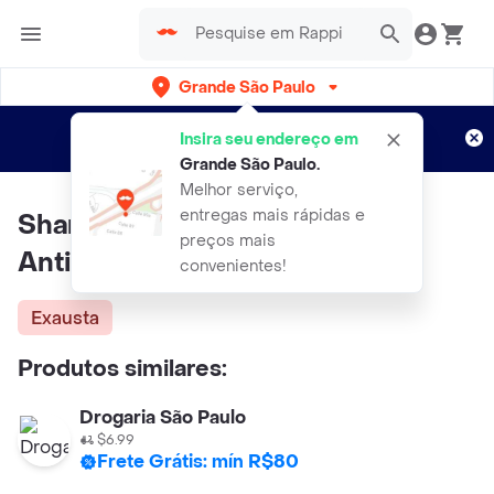
Grande São Paulo
Cadastre-se
Novo no Rappi?
e aproveite...
Insira seu endereço em
Entregas grátis por 15 dias!
Aplicam T&C
Grande São Paulo
.
Melhor serviço,
entregas mais rápidas e
Shampoo Darrow Doctar Plus
preços mais
Anticaspa Intensivo 120ml
convenientes!
Exausta
Produtos similares:
Drogaria São Paulo
$6.99
Frete Grátis: mín R$80