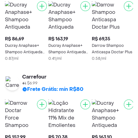
R$ 86,69
R$ 163,19
R$ 69,35
R
Ducray Anaphase+
Ducray Anaphase+
Darrow Shampoo
D
Shampoo Antiqueda
Shampoo Antiqueda
Anticaspa Doctar Plus
A
100ml
0.87/ml
400ml
0.41/ml
0.58/ml
D
0
Carrefour
$6.99
Frete Grátis: mín R$80
R$ 152,99
R$ 70,38
R$ 163,10
R