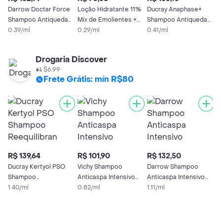
Darrow Doctar Force
Loção Hidratante 11%
Ducray Anaphase+
D
Shampoo Antiqueda
Mix de Emolientes +
Shampoo Antiqueda
S
400ml
0.39/ml
5% Glicerina + 1%
0.29/ml
400ml
0.41/ml
R
1
Manteiga de Abacate
+ 1% Pantenol
Drogaria Discover
Skincare LH-02 com
$6.99
500ml
Frete Grátis: mín R$80
R$ 139,64
R$ 101,90
R$ 132,50
R
Ducray Kertyol PSO
Vichy Shampoo
Darrow Shampoo
D
Shampoo
Anticaspa Intensivo
Anticaspa Intensivo
D
Reequilibrante 100ml
1.40/ml
Dercos
0.82/ml
Doctar Plus
1.11/ml
A
0