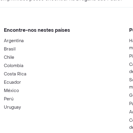
Encontre-nos nestes países
P
Argentina
H
m
Brasil
P
Chile
C
Colombia
d
Costa Rica
S
Ecuador
m
México
G
Perú
P
Uruguay
A
C
d