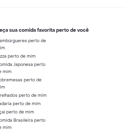
eça sua comida favorita perto de você
ambúrgueres perto de
im
izza perto de mim
omida Japonesa perto
e mim
obremesas perto de
im
relhados perto de mim
adaria perto de mim
çaí perto de mim
omida Brasileira perto
e mim