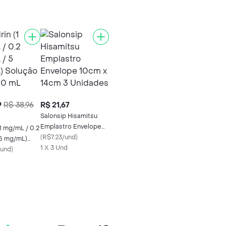
9
R$ 38,96
R$ 21,67
Salonsip Hisamitsu
Emplastro Envelope
(1 mg/mL / 0.2
10cm x 14cm 3
(
R$7.23/und
)
5 mg/mL)
Unidades
1 X 3 Und
Nasal 30 mL
/und
)