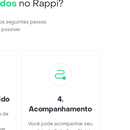
idos
no Rappi?
 os seguintes passos
 possível
ido
4
.
Acompanhamento
o de
Você pode acompanhar seu
ve