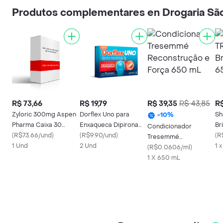
Produtos complementares en Drogaria Sã
R$ 73,66
R$ 19,79
R$ 39,35
R$ 43,85
R$
Zyloric 300mg Aspen
Dorflex Uno para
S
-
10
%
Pharma Caixa 30
Enxaqueca Dipirona
Br
Condicionador
Comprimidos
(
R$73.66/und
)
Monoidratada 1g 10
(
R$9.90/und
)
(
R
Tresemmé
1 Und
Comprimidos
2 Und
1 
Reconstrução e Força
(
R$0.0606/ml
)
650 mL
1 X 650 mL