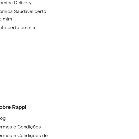
omida Delivery
omida Saudável perto
e mim
afé perto de mim
obre Rappi
log
ermos e Condições
ermos e Condições de