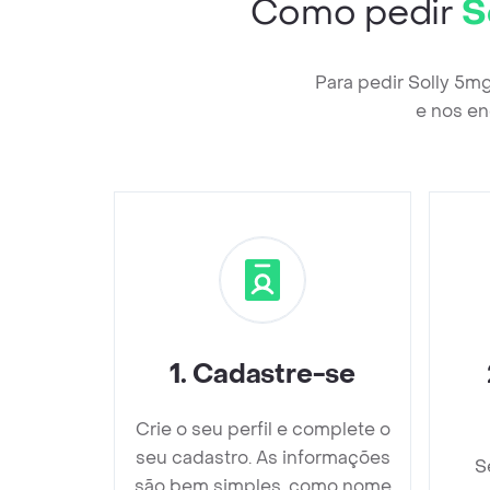
Como pedir
S
Para pedir Solly 5m
e nos en
1
.
Cadastre-se
Crie o seu perfil e complete o
seu cadastro. As informações
S
são bem simples, como nome