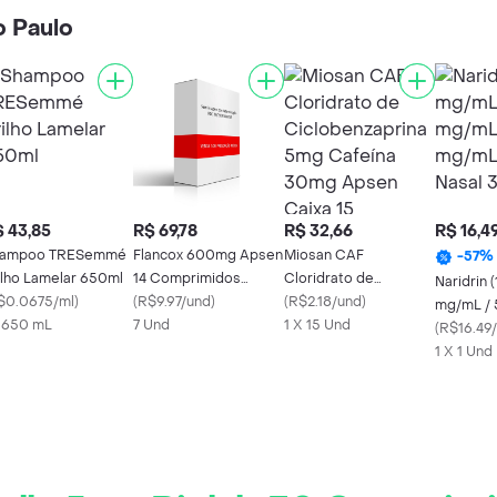
o Paulo
 43,85
R$ 69,78
R$ 32,66
R$ 16,4
hampoo TRESemmé
Flancox 600mg Apsen
Miosan CAF
-
57
%
ilho Lamelar 650ml
14 Comprimidos
Cloridrato de
Naridrin 
$0.0675/ml
)
Revestidos
(
R$9.97/und
)
Ciclobenzaprina 5mg
(
R$2.18/und
)
mg/mL / 
x 650 mL
7 Und
Cafeína 30mg Apsen
1 X 15 Und
Solução 
(
R$16.49
Caixa 15 Comprimidos
1 X 1 Und
Revestidos