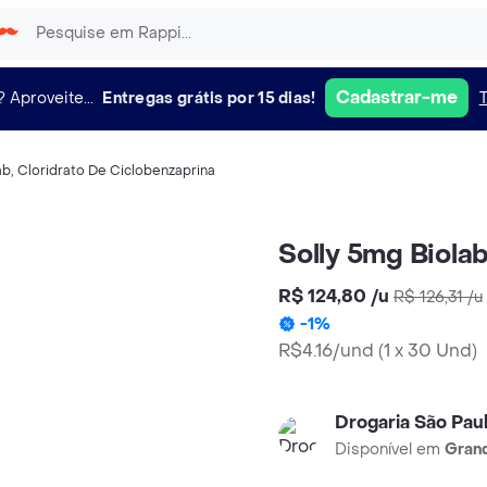
Cadastrar-me
?
Aproveite...
Entregas grátis por 15 dias!
ab
,
Cloridrato De Ciclobenzaprina
Solly 5mg Biol
R$ 124,80
/
u
R$ 126,31
/
u
-
1
%
R$4.16/und
(
1 x 30 Und
)
Drogaria São Pau
Disponível em
Grand