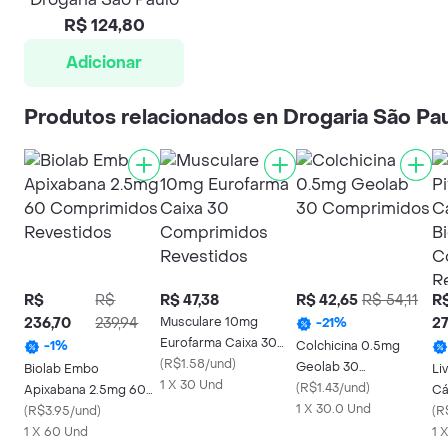
R$ 124,80
Adicionar
Produtos relacionados en Drogaria São Pa
R$
R$
R$ 47,38
R$ 42,65
R$ 54,11
R
236,70
239,94
Musculare 10mg
27
-
21
%
Eurofarma Caixa 30
Colchicina 0.5mg
-
1
%
Comprimidos
(
R$1.58/und
)
Geolab 30
Biolab Embo
Li
Revestidos
1 X 30 Und
Comprimidos
(
R$1.43/und
)
Apixabana 2.5mg 60
Cá
1 X 30.0 Und
Comprimidos
(
R$3.95/und
)
Co
(
R
Revestidos
1 X 60 Und
Re
1 