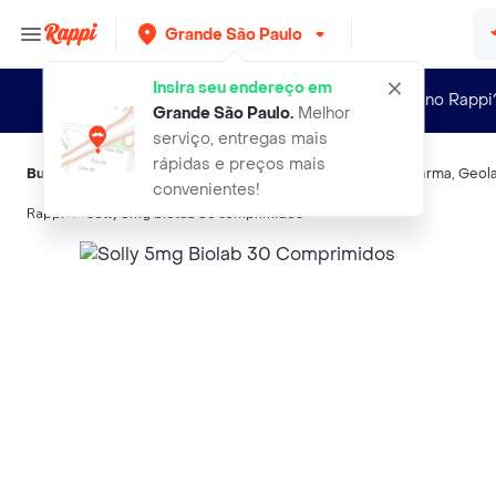
Grande São Paulo
Insira seu endereço em
Novo no Rappi
Grande São Paulo
.
Melhor
serviço, entregas mais
rápidas e preços mais
Buscas relacionadas:
Analgésicos sistêmicos
,
Biolab
,
Eurofarma
,
Geol
convenientes!
Rappi
solly 5mg biolab 30 comprimidos