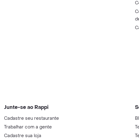
C
C
d
C
Junte-se ao Rappi
S
Cadastre seu restaurante
B
Trabalhar com a gente
T
Cadastre sua loja
T