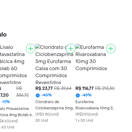
ulo
$
R$
R$ 23,77
R$ 39,64
R$ 116,77
R$ 213,30
7,20
336,72
-
40
%
-
45
%
Cloridrato de
Eurofarma
-
17
%
Ciclobenzaprina 5mg
Rivaroxabana 10mg 30
valo Pitavastatina
Eurofarma Caixa com
(
R$0.80/und
)
Comprimidos
(
R$3.90/und
)
lcica 4mg Biolab 60
30 Comprimidos
30 Und
1 x 30 Und
mprimidos
$4.62/und
)
Revestidos
vestidos
X 60 Und