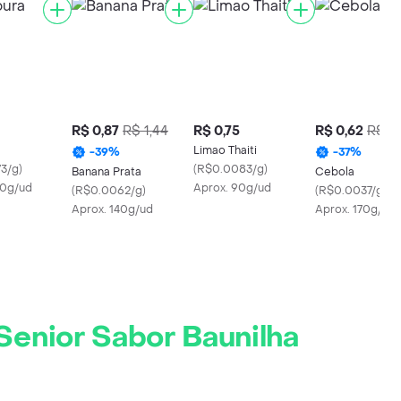
R$ 0,87
R$ 1,44
R$ 0,75
R$ 0,62
R$ 1,
Limao Thaiti
-
39
%
-
37
%
3/g
)
(
R$0.0083/g
)
Banana Prata
Cebola
90g/ud
Aprox. 90g/ud
(
R$0.0062/g
)
(
R$0.0037/g
)
Aprox. 140g/ud
Aprox. 170g/ud
Senior Sabor Baunilha