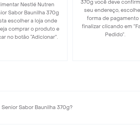
370g você deve confirm
limentar Nestlé Nutren
seu endereço, escolhe
ior Sabor Baunilha 370g
forma de pagamento
sta escolher a loja onde
finalizar clicando em ”F
eja comprar o produto e
Pedido”.
car no botão “Adicionar”.
 Senior Sabor Baunilha 370g?