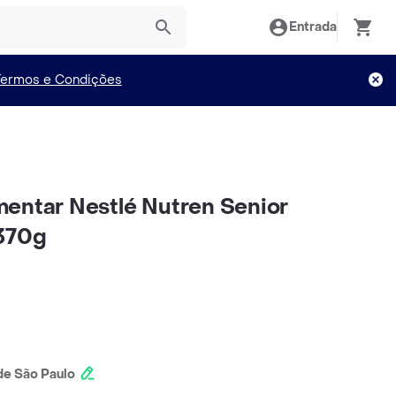
Entrada
Termos e Condições
entar Nestlé Nutren Senior
 370g
e São Paulo