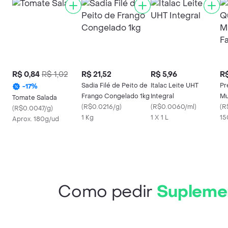
R$ 0,84
R$ 1,02
R$ 21,52
R$ 5,96
R$
Sadia Filé de Peito de
Italac Leite UHT
Pr
-
17
%
Frango Congelado 1kg
Integral
Mu
Tomate Salada
(
R$0.0216/g
)
(
R$0.0060/ml
)
(
R
(
R$0.0047/g
)
1 Kg
1 X 1 L
15
Aprox. 180g/ud
Como pedir
Suplemen