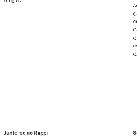
Uruguay
A
C
d
C
C
d
C
Junte-se ao Rappi
S