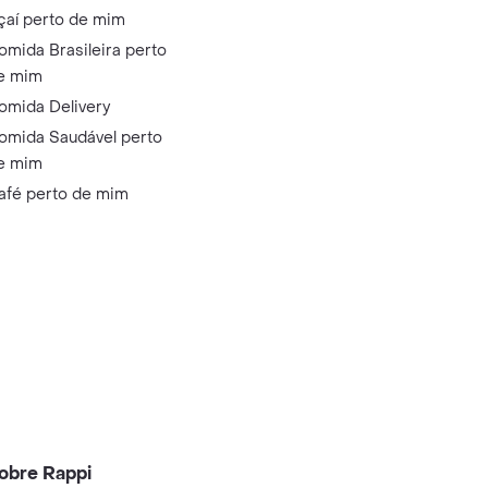
çaí perto de mim
omida Brasileira perto
e mim
omida Delivery
omida Saudável perto
e mim
afé perto de mim
obre Rappi