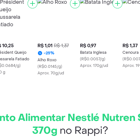
 10,25
R$ 1,01
R$ 1,37
R$ 0,97
R$ 1,37
ésident Queijo
Batata Inglesa
Cenoura
-
25
%
ssarela Fatiado
(
R$0.0057/g
)
(
R$0.007
Alho Roxo
$0.0684/g
)
Aprox. 170g/ud
Aprox. 1
(
R$0.0145/g
)
0 g
Aprox. 70g/ud
to Alimentar Nestlé Nutren 
370g
no Rappi?