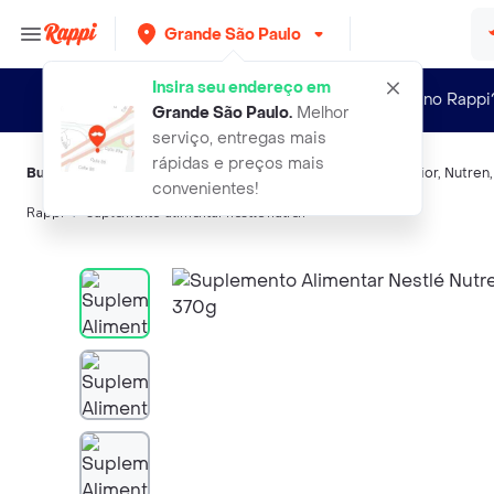
Grande São Paulo
Insira seu endereço em
Novo no Rappi
Grande São Paulo
.
Melhor
serviço, entregas mais
rápidas e preços mais
Buscas relacionadas:
Suplementos alimentícios
,
Nutren Senior
,
Nutren
convenientes!
Rappi
suplemento alimentar nestle nutren