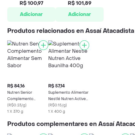
R$ 100,97
R$ 101,89
Adicionar
Adicionar
Produtos relacionados en Assaí Atacadista
R$ 84,16
R$ 57,14
Nutren Senior
Suplemento Alimentar
Complemento
Nestlé Nutren Active
Alimentar Sem Sabor
(
R$0.23/g
)
Baunilha 400g
(
R$0.15/g
)
1 X 370 g
1 X 400 g
Produtos complementares en Assaí Atacad