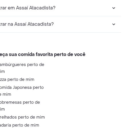
rar em Assaí Atacadista?
ar na Assaí Atacadista?
eça sua comida favorita perto de você
ambúrgueres perto de
im
izza perto de mim
omida Japonesa perto
e mim
obremesas perto de
im
relhados perto de mim
adaria perto de mim