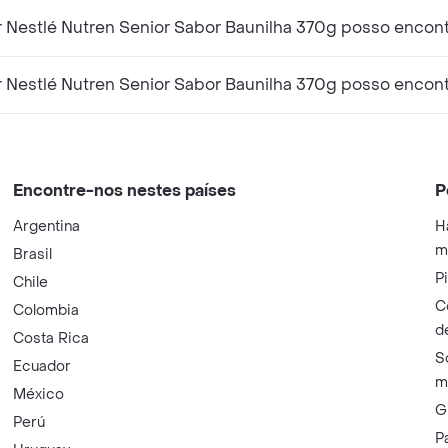
Nestlé Nutren Senior Sabor Baunilha 370g posso encont
Nestlé Nutren Senior Sabor Baunilha 370g posso encontr
Encontre-nos nestes países
P
Argentina
H
m
Brasil
P
Chile
C
Colombia
d
Costa Rica
S
Ecuador
m
México
G
Perú
P