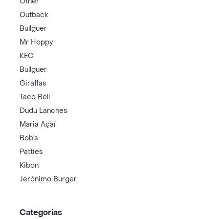
Ofner
Outback
Bullguer
Mr Hoppy
KFC
Bullguer
Giraffas
Taco Bell
Dudu Lanches
Maria Açaí
Bob's
Patties
Kibon
Jerónimo Burger
Categorias