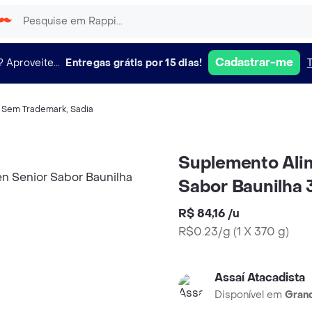
Cadastrar-me
?
Aproveite...
Entregas grátis por 15 dias!
,
Sem Trademark
,
Sadia
Suplemento Alim
Sabor Baunilha
R$ 84,16
/
u
R$0.23/g
(
1 X 370 g
)
Assaí Atacadista
Disponível em
Grand