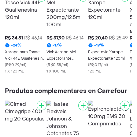
R$ 34,81
R$ 46,14
R$ 37,90
R$ 46,14
R$ 20,40
R$ 25,49
R$ 
-
24
%
-
17
%
-
19
%
Xarope para Tosse
Vick Xarope Mel
Expectovic Xarope
EMS
Vick 44E Guaifenesina
Expectorante
Expectorante 120ml
Xar
120ml
(
R$0.29/ml
)
200mg/12.5ml 100ml
(
R$0.38/ml
)
(
R$0.17/ml
)
120
(
R$
1 X 120 mL
1 X 100 mL
120 mL
Med
1 X
Produtos complementares en Carrefour