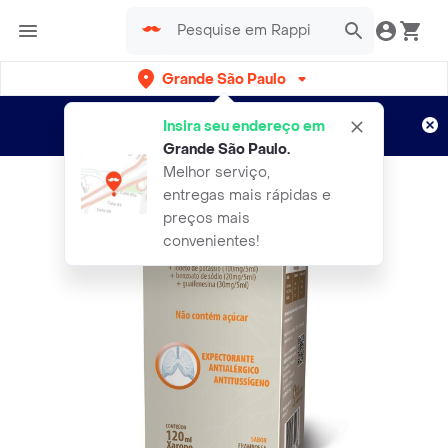
Grande São Paulo
Cadastre-se
Novo no Rappi?
e aproveite...
Insira seu endereço em
Entregas grátis por 15 dias!
Aplicam T&C
Grande São Paulo
.
Melhor serviço,
entregas mais rápidas e
preços mais
convenientes!