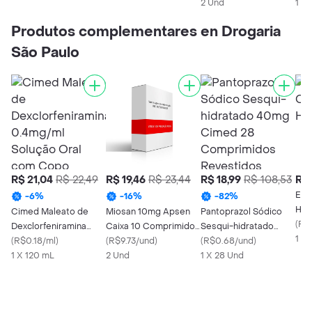
2 Und
Xar
1 X
Produtos complementares en Drogaria
São Paulo
R$ 21,04
R$ 22,49
R$ 19,46
R$ 23,44
R$ 18,99
R$ 108,53
R$ 
Eve
-
6
%
-
16
%
-
82
%
Has
Cimed Maleato de
Miosan 10mg Apsen
Pantoprazol Sódico
(
R$0
Dexclorfeniramina
Caixa 10 Comprimidos
Sesqui-hidratado
1 X
0.4mg/ml Solução Oral
(
R$0.18/ml
)
Revestidos
(
R$9.73/und
)
40mg Cimed 28
(
R$0.68/und
)
com Copo Medidor
1 X 120 mL
2 Und
Comprimidos
1 X 28 Und
120ml
Revestidos