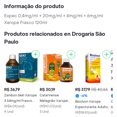
Informação do produto
Expec 0,4mg/ml + 20mg/ml + 4mg/ml + 6mg/ml
Xarope Frasco 120ml
Produtos relacionados en Drogaria São
Paulo
R$ 36,79
R$ 30,19
R$ 37,79
R$ 40,55
R$ 
Zambon Seki Xarope
Catarinense
-
6
%
3.54mg/ml Frasco
Melagrião Xarope
Bisolvon Xarope
Clo
120ml
(
R$4.09/und
)
Expectorante Frasco
(
R$10.07/und
)
Expectorante Adulto
Amb
9 Und
150ml
3 Und
8mg/5ml 120ml
(
R$18.90/und
)
Cim
(
R$