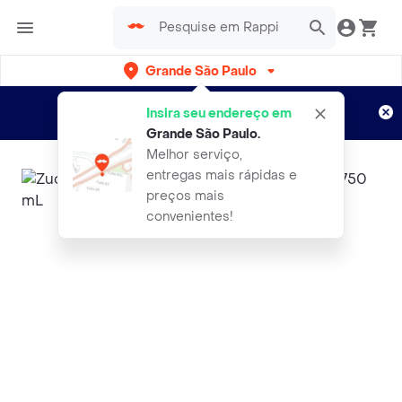
Grande São Paulo
Cadastre-se
Novo no Rappi?
e aproveite...
Insira seu endereço em
Entregas grátis por 15 dias!
Aplicam T&C
Grande São Paulo
.
Melhor serviço,
entregas mais rápidas e
preços mais
convenientes!