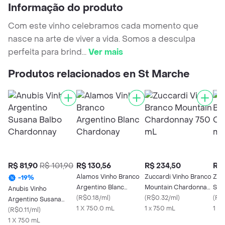
Informação do produto
Com este vinho celebramos cada momento que
nasce na arte de viver a vida. Somos a desculpa
perfeita para brind
...
Ver mais
Produtos relacionados en St Marche
R$ 81,90
R$ 101,90
R$ 130,56
R$ 234,50
R$ 
Alamos Vinho Branco
Zuccardi Vinho Branco
Zuc
-
19
%
Argentino Blanc
Mountain Chardonnay
Ser
Anubis Vinho
Chardonay
(
R$0.18/ml
)
750 mL
(
R$0.32/ml
)
750
(
R$
Argentino Susana
1 X 750.0 mL
1 x 750 mL
1 x
Balbo Chardonnay
(
R$0.11/ml
)
1 X 750 mL