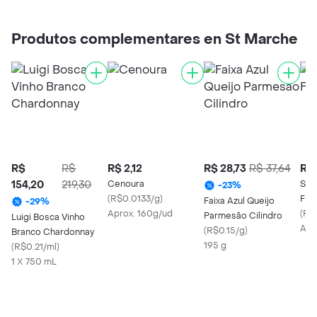
Produtos complementares en St Marche
R$
R$
R$ 2,12
R$ 28,73
R$ 37,64
R$ 
154,20
219,30
Cenoura
St.
-
23
%
(
R$0.0133/g
)
Fra
Faixa Azul Queijo
-
29
%
Aprox. 160g/ud
(
R$
Parmesão Cilindro
Luigi Bosca Vinho
Apr
(
R$0.15/g
)
Branco Chardonnay
195 g
(
R$0.21/ml
)
1 X 750 mL