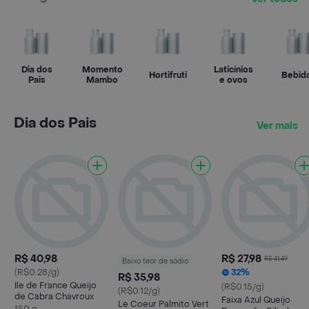
Dia dos
Momento
Laticínios
Hortifruti
Bebid
Pais
Mambo
e ovos
Dia dos Pais
Ver mais
R$ 40,98
R$ 27,98
R$ 41,49
Baixo teor de sódio
(R$0.28/g)
32%
R$ 35,98
Ile de France Queijo
(R$0.15/g)
(R$0.12/g)
de Cabra Chavroux
Faixa Azul Queijo
Le Coeur Palmito Vert