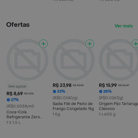
Ofertas
Ver mais
R$ 23,98
R$ 15,99
R$ 35,98
R$ 22,49
Sem açúcar
33%
28%
R$ 8,69
R$ 11,98
(R$0.0240/g)
(R$0.0267/g)
27%
Sadia Filé de Peito de
Origem Pão Tartarug
(R$0.0058/ml)
Frango Congelado 1kg
Clássico
Coca-Cola
1 Kg
1 x 600 g
Refrigerante Zero
Açúcar Garrafa 1.5 l
1 X 1,5 L