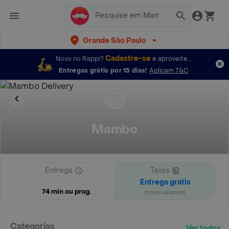
Grande São Paulo
Cadastre-se
Novo no Rappi?
e aproveite...
Entregas grátis por 15 dias!
Aplicam T&C
Mambo
Entrega
Taxas
Entrega grátis
74 min ou prog.
(novos usuários)
Categorias
Ver todos