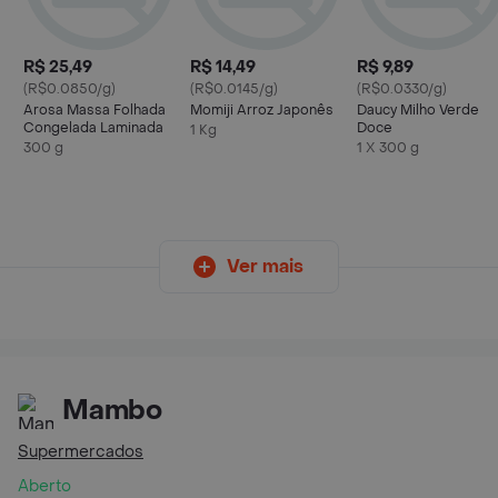
R$ 25,49
R$ 14,49
R$ 9,89
(R$0.0850/g)
(R$0.0145/g)
(R$0.0330/g)
Arosa Massa Folhada
Momiji Arroz Japonês
Daucy Milho Verde
Congelada Laminada
Doce
1 Kg
300 g
1 X 300 g
Ver mais
Mambo
Supermercados
Aberto