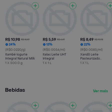
R$ 10,98
R$ 5,59
R$ 8,49
R$ 14,49
R$ 6,49
R$ 10,98
24%
13%
22%
(R$0.0220/g)
(R$0.0056/ml)
(R$0.0085/ml)
Itambé Iogurte
Italac Leite UHT
Xandô Leite
Integral Natural Milk
Integral
Pasteurizado
Homogeneizado Tip
1 X 500.0 g
1 X 1 L
1 X 1 L
A Semidesnatado
Bebidas
Ver mais