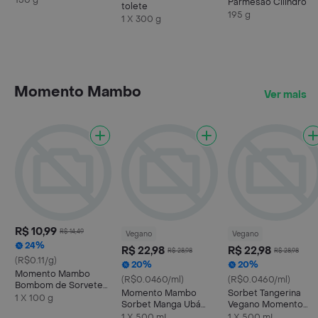
150 g
Parmesão Cilindro
tolete
195 g
1 X 300 g
Momento Mambo
Ver mais
R$ 10,99
R$ 14,49
Vegano
Vegano
24%
R$ 22,98
R$ 22,98
R$ 28,98
R$ 28,98
(R$0.11/g)
20%
20%
Momento Mambo
(R$0.0460/ml)
(R$0.0460/ml)
Bombom de Sorvete
Momento Mambo
Sorbet Tangerina
Flocos 100g
1 X 100 g
Sorbet Manga Ubá
Vegano Momento
Vegano 500ml
Mambo 500ml
1 X 500 mL
1 X 500 mL