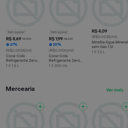
R$ 4,09
Sem açúcar
Sem açúcar
(R$0.0028/ml)
R$ 8,69
R$ 1,99
R$ 11,98
R$ 2,49
Minalba Água Mineral
27%
20%
sem Gás 1.5l
(R$0.0058/ml)
(R$0.0100/ml)
1 X 1,5 L
Coca-Cola
Coca-Cola
Refrigerante Zero
Refrigerante Zero
Açúcar Garrafa 1.5 l
Açúcar Mini Garrafa
1 X 1,5 L
1 X 200 mL
200ml
Mercearia
Ver mais