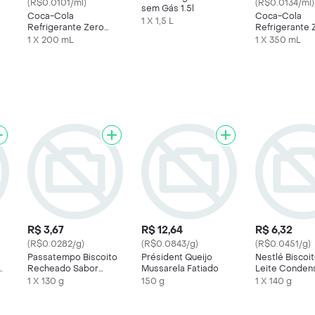
(R$0.0101/ml)
(R$0.0134/ml)
sem Gás 1.5l
Coca-Cola
Coca-Cola
1 X 1,5 L
Refrigerante Zero
Refrigerante 
Açúcar Mini Garrafa
Açúcar Lata 
1 X 200 mL
1 X 350 mL
200ml
R$ 3,67
R$ 12,64
R$ 6,32
(R$0.0282/g)
(R$0.0843/g)
(R$0.0451/g)
Passatempo Biscoito
Président Queijo
Nestlé Biscoi
Recheado Sabor
Mussarela Fatiado
Leite Conden
Morango
Moça
1 X 130 g
150 g
1 X 140 g