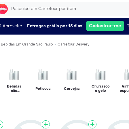
Cadastrar-me
?
Aproveite...
Entregas grátis por 15 dias!
Bebidas Em Grande São Paulo
Carrefour Delivery
Bebidas
Churrasco
Vin
Petiscos
Cervejas
não
e gelo
espu
alcoolicas