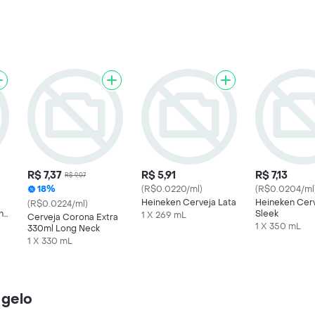
R$ 7,37
R$ 5,91
R$ 7,13
R$ 9,07
18%
(R$0.0220/ml)
(R$0.0204/ml
Heineken Cerveja Lata
Heineken Cerv
(R$0.0224/ml)
ong
Sleek
1 X 269 mL
Cerveja Corona Extra
1 X 350 mL
330ml Long Neck
1 X 330 mL
 gelo