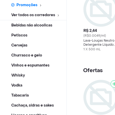
Promoções
Ver todos os corredores
Bebidas não alcoolicas
R$ 2,44
Petiscos
(R$0.0049/ml)
Lava-Louças Neutro
Detergente Líquido
Cervejas
Carrefour
1 X 500 mL
Churrasco e gelo
Vinhos e espumantes
Ofertas
Whisky
Vodka
Tabacaria
Cachaça, sidras e sakes