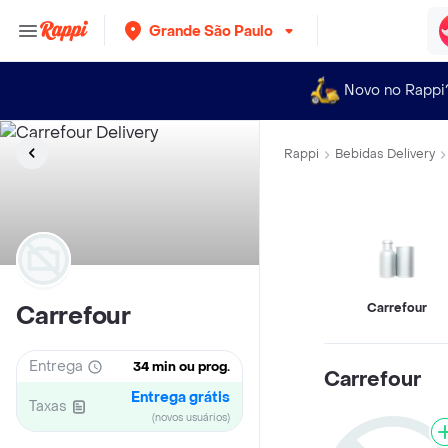
Grande São Paulo
Novo no Rappi
Rappi
Bebidas Delivery
Carrefour
Carrefour
Entrega
34 min ou prog.
Carrefour
Entrega grátis
Taxas
(novos usuários)