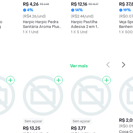
R$ 4,26
R$ 12,16
R$ 37,
R$ 4,48
R$ 14,27
4%
14%
19%
(R$4.26/und)
(R$2.44/und)
(R$0.07
ho
Harpic Harpic Pedra
Harpic Pastilha
Veja Sp
g
Sanitária Aroma Plus
Adesiva 2 em 1
Banhei
Lavanda
Fragrância Lavanda 5
1 X 1 Und
1 X 5 Und
1 X 500
Unidades
Ver mais
R$ 2,0
Sem açúcar
Sem açúcar
(R$0.01
R$ 13,25
R$ 3,77
Coca C