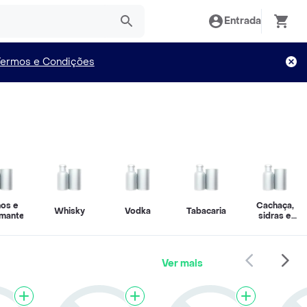
Entrada
Termos e Condições
hos e
Cachaça,
Whisky
Vodka
Tabacaria
mantes
sidras e
sakes
Ver mais