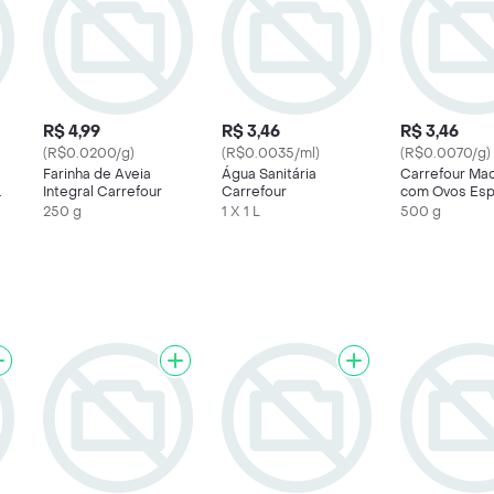
R$ 4,99
R$ 3,46
R$ 3,46
(R$0.0200/g)
(R$0.0035/ml)
(R$0.0070/g)
Farinha de Aveia
Água Sanitária
Carrefour Ma
Integral Carrefour
Carrefour
com Ovos Es
No.8
250 g
1 X 1 L
500 g