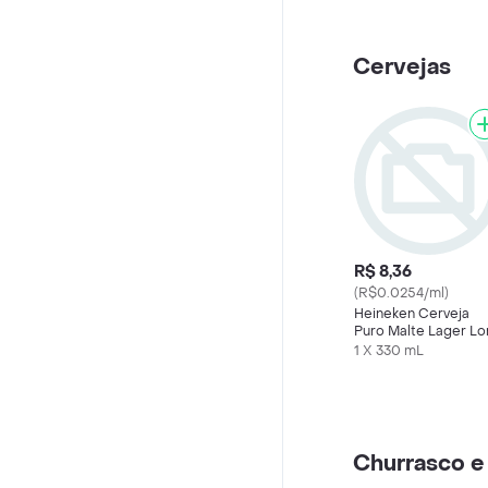
Cervejas
R$ 8,36
(R$0.0254/ml)
Heineken Cerveja
Puro Malte Lager L
Neck 330ml
1 X 330 mL
Churrasco e