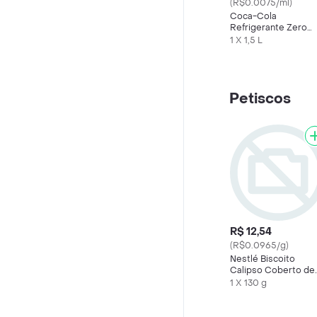
(R$0.0075/ml)
Coca-Cola
Refrigerante Zero
Açúcar Garrafa 1.5 l
1 X 1,5 L
Petiscos
R$ 12,54
(R$0.0965/g)
Nestlé Biscoito
Calipso Coberto de
Chocolate
1 X 130 g