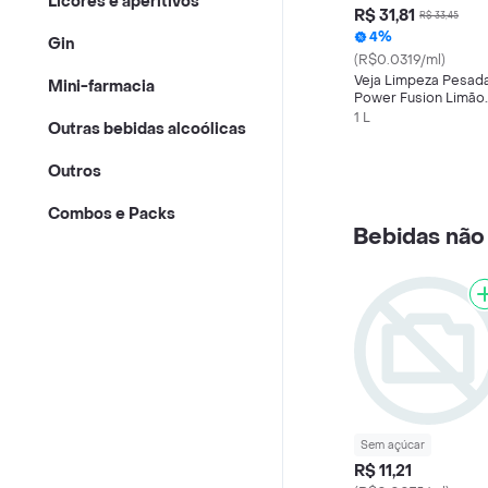
Licores e aperitivos
R$ 31,81
R$ 33,45
4%
Gin
(R$0.0319/ml)
Veja Limpeza Pesad
Mini-farmacia
Power Fusion Limão
Limpador de Pisos
1 L
Outras bebidas alcoólicas
950 mL
Outros
Combos e Packs
Bebidas não 
Sem açúcar
R$ 11,21