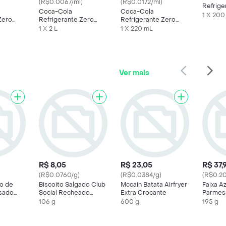
(R$0.0067/ml)
(R$0.0172/ml)
Refrige
Coca-Cola
Coca-Cola
1 X 200
Zero
Refrigerante Zero
Refrigerante Zero
350 mL
Açúcar Garrafa
Açúcar Mini Lata
1 X 2 L
1 X 220 mL
220ml
Ver mais
R$ 8,05
R$ 23,05
R$ 37,
(R$0.0760/g)
(R$0.0384/g)
(R$0.20
to de
Biscoito Salgado Club
Mccain Batata Airfryer
Faixa A
sado
Social Recheado
Extra Crocante
Parmesã
Queijo, Tomate e
106 g
600 g
195 g
Manjericão multipack
106g