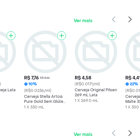
Ver mais
R$ 7,76
R$ 4,58
R$ 4,4
R$ 8,66
)
10%
(R$0.0171/ml)
22%
eja Lata
Cerveja Original Pilsen
(R$0.0236/ml)
(R$0.01
269 mL Lata
Cerveja Stella Artois
Cerveja
1 X 269.0 mL
Pure Gold Sem Glúten
Malte 3
Long Neck 330ml
1 X 330 mL
1 X 350
Ver mais