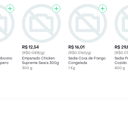
R$ 12,54
R$ 16,01
R$ 29,
(R$0.0418/g)
(R$0.0160/g)
(R$0.07
ibovino
Empanado Chicken
Sadia Coxa de Frango
Sadia P
mpero
Supreme Seara 300g
Congelada
Cozido 
Congela
300 g
1 Kg
400 g