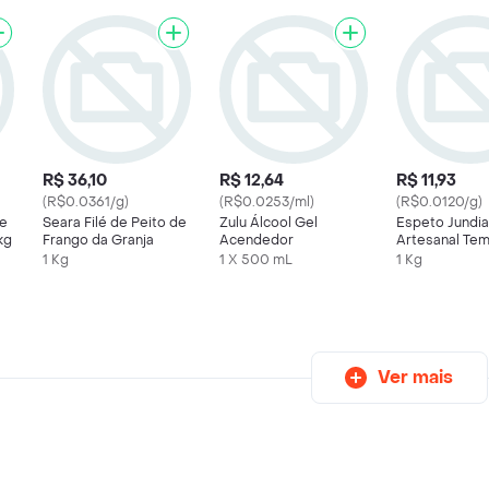
R$ 36,10
R$ 12,64
R$ 11,93
(R$0.0361/g)
(R$0.0253/ml)
(R$0.0120/g)
de
Seara Filé de Peito de
Zulu Álcool Gel
Espeto Jundia
kg
Frango da Granja
Acendedor
Artesanal Te
1 Kg
1 X 500 mL
1 Kg
Ver mais