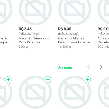
R$ 3,46
R$ 8,05
R$ 2,0
(R$0.0070/g)
(R$0.0202/g)
(R$0.01
carrão
Macarrão Sêmola com
Carrefour Mistura
Achoco
paguete
Ovos Parafuso
Para Brownie Especial
Carrefo
Carrefour
500 g
1 x 400 g
200 mL
Ver mais