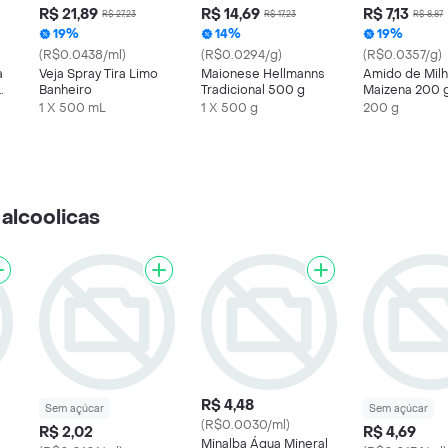
R$ 21,89
R$ 14,69
R$ 7,13
R$ 27,23
R$ 17,23
R$ 8,87
19%
14%
19%
(R$0.0438/ml)
(R$0.0294/g)
(R$0.0357/g)
a
Veja Spray Tira Limo
Maionese Hellmanns
Amido de Mil
Banheiro
Tradicional 500 g
Maizena 200 
1 X 500 mL
1 X 500 g
200 g
alcoolicas
R$ 4,48
Sem açúcar
Sem açúcar
(R$0.0030/ml)
R$ 2,02
R$ 4,69
Minalba Água Mineral