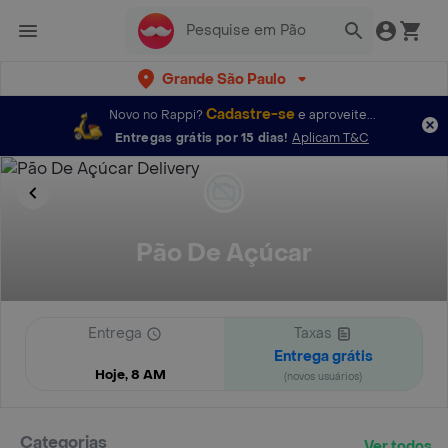
Grande São Paulo
Cadastre-se
Novo no Rappi?
e aproveite...
Entregas grátis por 15 dias!
Aplicam T&C
Pão De Açúcar
Entrega
Taxas
Entrega grátis
Hoje, 8 AM
(novos usuários)
Categorias
Ver todos