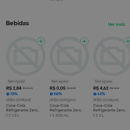
Bebidas
Ver mais
Sem açúcar
Sem açúcar
Sem açúcar
R$ 2,84
R$ 0,05
R$ 4,62
R$ 10,70
R$ 2,24
R$ 12,74
73%
98%
63%
(R$0.0019/ml)
(R$0.0003/ml)
(R$0.0024/ml)
Coca-Cola
Coca-Cola
Coca-Cola
Refrigerante Zero
Refrigerante Zero
Refrigerante Zero
Açúcar Garrafa 1.5 l
Açúcar Mini Garrafa
Açúcar Garrafa
1 X 1,5 L
1 X 200 mL
1 X 2 L
200ml