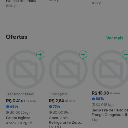
600 g
Patinho Resfriada
100 g
500g
500 g
Ofertas
Ver mais
R$ 15,08
R$ 36,62
Alto teor de fibras
Sem açúcar
58%
R$ 0,41/u
R$ 2,84
R$ 1,32/u
R$ 10,70
(R$0.0151/g)
68%
73%
Sadia Filé de Peito d
(R$0.0025/g)
(R$0.0019/ml)
Frango Congelado 1
Batata Inglesa
Coca-Cola
1 Kg
Refrigerante Zero
Aprox. 170g/ud
Açúcar Garrafa 1.5 l
1 X 1,5 L