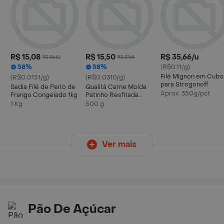
R$ 15,08
R$ 15,50
R$ 35,66/u
R$ 36,62
R$ 37,64
58%
58%
(R$0.11/g)
Filé Mignon em Cubo
(R$0.0151/g)
(R$0.0310/g)
para Strogonoff
Sadia Filé de Peito de
Qualitá Carne Moída
Aprox. 350g/pct
Frango Congelado 1kg
Patinho Resfriada
500g
1 Kg
500 g
Ver mais
Pão De Açúcar