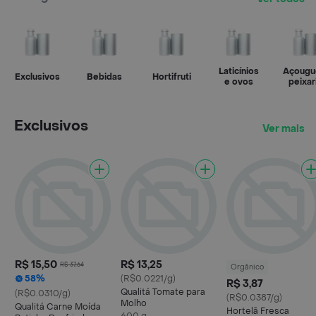
Laticínios
Açougu
Exclusivos
Bebidas
Hortifruti
e ovos
peixar
Exclusivos
Ver mais
R$ 15,50
R$ 13,25
R$ 37,64
Orgânico
58%
(R$0.0221/g)
R$ 3,87
Qualitá Tomate para
(R$0.0310/g)
(R$0.0387/g)
Molho
Qualitá Carne Moída
Hortelã Fresca