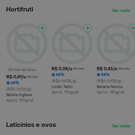
Hortifruti
Ver mais
R$ 0,38/u
R$ 0,45/u
R$ 1,22/u
R$ 1,08/u
Alto teor de fibras
68%
58%
R$ 0,41/u
R$ 1,32/u
(R$0.0035/g)
(R$0.0032/g)
68%
Limão Tahiti
Banana Nanica
(R$0.0025/g)
Aprox. 110g/ud
Aprox. 140g/ud
Batata Inglesa
Aprox. 170g/ud
Laticínios e ovos
Ver mais