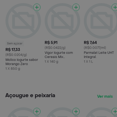
R$ 5,91
R$ 7,64
Sem açúcar
(R$0.0422/g)
(R$0.0077/ml)
R$ 17,33
Vigor Iogurte com
Parmalat Leite UHT
(R$0.0204/g)
Cereais Mix
Integral.
Molico Iogurte sabor
Tradicional
1 X 140 g
1 X 1 L
Morango Zero
1 X 850 g
Açougue e peixaria
Ver mais