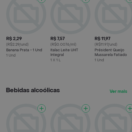
R$ 2,29
R$ 7,57
R$ 11,97
(R$2.29/und)
(R$0.0076/ml)
(R$11.97/und)
Banana Prata - 1 Und
Italac Leite UHT
Président Queijo
Integral
Mussarela Fatiado
1 Und
1 X 1 L
1 Und
Bebidas alcoólicas
Ver mais