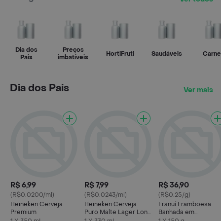
Dia dos
Preços
HortiFruti
Saudáveis
Carne
Pais
imbatíveis
Dia dos Pais
Ver mais
R$ 6,99
R$ 7,99
R$ 36,90
(R$0.0200/ml)
(R$0.0243/ml)
(R$0.25/g)
Heineken Cerveja
Heineken Cerveja
Franuí Framboesa
Premium
Puro Malte Lager Long
Banhada em
Neck 330ml
Chocolate ao Leite