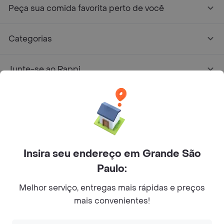
Peça sua comida favorita perto de você
Categorias
Junte-se ao Rappi
Sobre Rappi
Facebook
Twitter
Instagram
Insira seu endereço em Grande São
©
2026
Rappi Inc. All rights reserved.
Paulo:
Melhor serviço, entregas mais rápidas e preços
mais convenientes!
© Copyright 2024 - Todos os direitos reservados de RAPPI.
RAPPI BRASIL INTERMEDIAÇÃO DE NEGÓCIOS LTDA.,