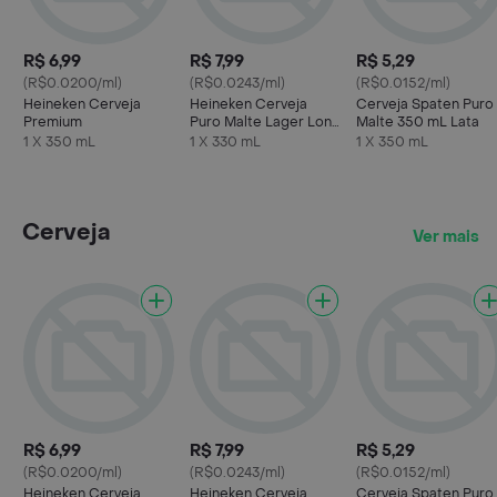
R$ 6,99
R$ 7,99
R$ 5,29
(R$0.0200/ml)
(R$0.0243/ml)
(R$0.0152/ml)
Heineken Cerveja
Heineken Cerveja
Cerveja Spaten Puro
Premium
Puro Malte Lager Long
Malte 350 mL Lata
Neck 330ml
1 X 350 mL
1 X 330 mL
1 X 350 mL
Cerveja
Ver mais
R$ 6,99
R$ 7,99
R$ 5,29
(R$0.0200/ml)
(R$0.0243/ml)
(R$0.0152/ml)
Heineken Cerveja
Heineken Cerveja
Cerveja Spaten Puro