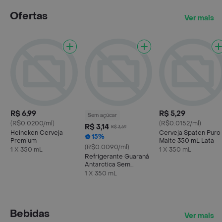
Ofertas
Ver mais
R$ 6,99
R$ 5,29
Sem açúcar
(R$0.0200/ml)
(R$0.0152/ml)
R$ 3,14
R$ 3,69
Heineken Cerveja
Cerveja Spaten Puro
15%
Premium
Malte 350 mL Lata
(R$0.0090/ml)
1 X 350 mL
1 X 350 mL
Refrigerante Guaraná
Antarctica Sem
Açúcar 350 mL Lata
1 X 350 mL
Bebidas
Ver mais