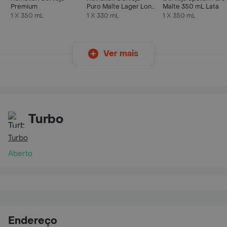
Premium
Puro Malte Lager Long
Malte 350 mL Lata
Neck 330ml
1 X 350 mL
1 X 330 mL
1 X 350 mL
Ver mais
Turbo
Turbo
Aberto
Endereço