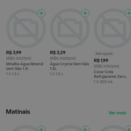
R$ 3,99
R$ 3,29
Sem açúcar
(R$0.0027/ml)
(R$0.0022/ml)
R$ 1,99
Minalba Água Mineral
Água Crystal Sem Gás
(R$0.0100/ml)
sem Gás 1.5l
1,5L
Coca-Cola
1 X 1,5 L
1 X 1,5 L
Refrigerante Zero
Açúcar Mini Garrafa
1 X 200 mL
200ml
Matinais
Ver mais