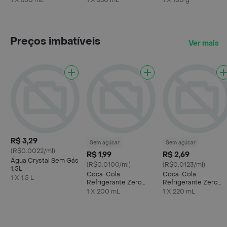
1 X 350 mL
1 X 330 mL
1 X 150 g
Preços imbatíveis
Ver mais
R$ 3,29
Sem açúcar
Sem açúcar
(R$0.0022/ml)
R$ 1,99
R$ 2,69
Água Crystal Sem Gás
(R$0.0100/ml)
(R$0.0123/ml)
1,5L
Coca-Cola
Coca-Cola
1 X 1,5 L
Refrigerante Zero
Refrigerante Zero
Açúcar Mini Garrafa
Açúcar Mini Lata
1 X 200 mL
1 X 220 mL
200ml
220ml