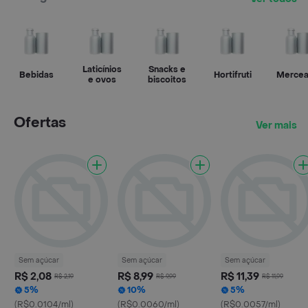
Laticínios
Snacks e
Bebidas
Hortifruti
Mercea
e ovos
biscoitos
Ofertas
Ver mais
Sem açúcar
Sem açúcar
Sem açúcar
R$ 2,08
R$ 8,99
R$ 11,39
R$ 2,19
R$ 9,99
R$ 11,99
5%
10%
5%
(R$0.0104/ml)
(R$0.0060/ml)
(R$0.0057/ml)