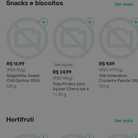
Snacks e biscoitos
Ver mais
R$ 16,99
R$ 9,49
Sem açúcar
(R$0.15/g)
(R$0.0791/g)
R$ 24,99
Salgadinho Sweet
Yoki Amendoim
(R$0.84/g)
Chili Doritos 120G
Crocante Pacote 12
Ticky Pirulito Zero
120 g
120 g
Açúcar Cherry Ice 4
unidades
1 x 30 g
Hortifruti
Ver mais