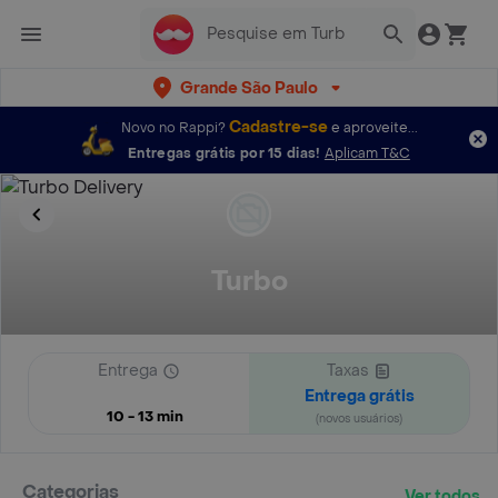
Grande São Paulo
Cadastre-se
Novo no Rappi?
e aproveite...
Entregas grátis por 15 dias!
Aplicam T&C
Turbo
Entrega
Taxas
Entrega grátis
10 - 13 min
(novos usuários)
Categorias
Ver todos