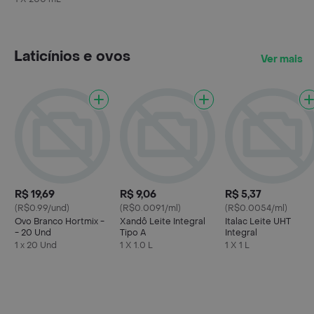
200ml
Laticínios e ovos
Ver mais
R$ 19,69
R$ 9,06
R$ 5,37
(R$0.99/und)
(R$0.0091/ml)
(R$0.0054/ml)
Ovo Branco Hortmix -
Xandô Leite Integral
Italac Leite UHT
- 20 Und
Tipo A
Integral
1 x 20 Und
1 X 1.0 L
1 X 1 L