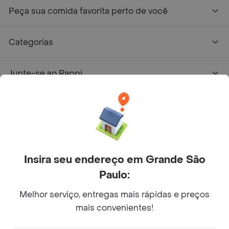
Peça sua comida favorita perto de você
Categorias
Junte-se ao Rappi
Sobre Rappi
Facebook
Twitter
Instagram
Insira seu endereço em Grande São
©
2026
Rappi Inc. All rights reserved.
Paulo:
Melhor serviço, entregas mais rápidas e preços
mais convenientes!
© Copyright 2024 - Todos os direitos reservados de RAPPI.
RAPPI BRASIL INTERMEDIAÇÃO DE NEGÓCIOS LTDA.,