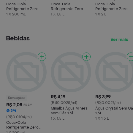
Coca-Cola
Coca-Cola
Coca-Cola
Refrigerante Zero
Refrigerante Zero
Refrigerante Zero
Açúcar Mini Garrafa
Açúcar Garrafa 1.5 l
Açúcar Garrafa
1 X 200 mL
1 X 1,5 L
1 X 2 L
200ml
Bebidas
Ver mais
R$ 4,19
R$ 3,99
Sem açúcar
(R$0.0028/ml)
(R$0.0027/ml)
R$ 2,08
R$ 2,19
Minalba Água Mineral
Água Crystal Sem G
5%
sem Gás 1.5l
1,5L
(R$0.0104/ml)
1 X 1,5 L
1 X 1,5 L
Coca-Cola
Refrigerante Zero
Açúcar Mini Garrafa
1 X 200 mL