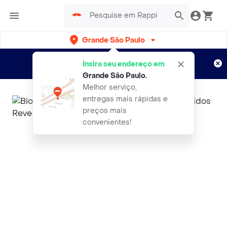
Grande São Paulo
Cadastre-se
Novo no Rappi?
e aproveite...
Insira seu endereço em
Entregas grátis por 15 dias!
Aplicam T&C
Grande São Paulo
.
Melhor serviço,
entregas mais rápidas e
preços mais
convenientes!