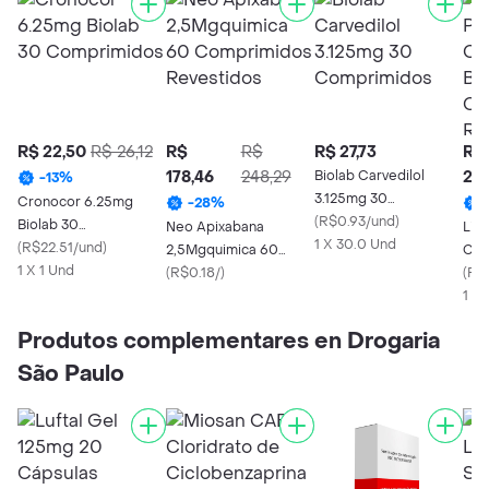
R$ 22,50
R$ 26,12
R$
R$
R$ 27,73
R$
178,46
248,29
Biolab Carvedilol
277
-
13
%
3.125mg 30
Cronocor 6.25mg
-
28
%
Comprimidos
(
R$0.93/und
)
Biolab 30
Neo Apixabana
Liva
1 X 30.0 Und
Comprimidos
(
R$22.51/und
)
2,5Mgquimica 60
Cál
1 X 1 Und
Comprimidos
(
R$0.18/
)
Com
(
R$
Revestidos
Rev
1 X
Produtos complementares en Drogaria
São Paulo