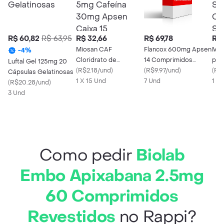
R$ 60,82
R$ 63,95
R$ 32,66
R$ 69,78
R$ 
Miosan CAF
Flancox 600mg Apsen
Myr
-
4
%
Cloridrato de
14 Comprimidos
par
Luftal Gel 125mg 20
Ciclobenzaprina 5mg
(
R$2.18/und
)
Revestidos
(
R$9.97/und
)
Sab
(
R$
Cápsulas Gelatinosas
Cafeína 30mg Apsen
1 X 15 Und
7 Und
com
1 X 
(
R$20.28/und
)
Caixa 15 Comprimidos
3 Und
Revestidos
Como pedir
Biolab
Embo Apixabana 2.5mg
60 Comprimidos
Revestidos
no Rappi?