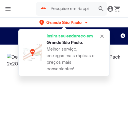
Grande São Paulo
Cadastre-se
Novo no Rappi?
e aproveite...
Insira seu endereço em
Entregas grátis por 15 dias!
Aplicam T&C
Grande São Paulo
.
Melhor serviço,
entregas mais rápidas e
preços mais
convenientes!