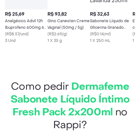
R$ 25,69
R$ 93,82
R$ 32,63
R$ 
Analgésico Advil 12h
Gino Canesten Creme
Sabonete Líquido de
Eve
Ibuprofeno 600mg 6
Vaginal (50mg / 5g)
Glicerina Granado
com
Comprimidos
(
R$8.57/und
)
(
R$2.69/g
)
Bebê Lavanda 250ml
(
R$0.14/ml
)
(
R$
3 Und
1 X 35 g
1 X 250 mL
1 X 
Como pedir
Dermafeme
Sabonete Líquido Íntimo
Fresh Pack 2x200ml
no
Rappi?