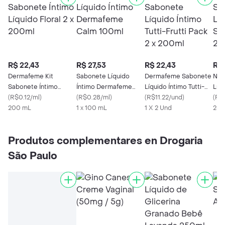
R$ 22,43
R$ 27,53
R$ 22,43
R$ 
Dermafeme Kit
Sabonete Líquido
Dermafeme Sabonete
Niv
Sabonete Íntimo
Íntimo Dermafeme
Líquido Íntimo Tutti-
Líq
Líquido Floral 2 x
(
R$0.12/ml
)
Calm 100ml
(
R$0.28/ml
)
Frutti Pack 2 x 200ml
(
R$11.22/und
)
Pac
(
R$0
200ml
200 mL
1 x 100 mL
1 X 2 Und
250
Produtos complementares en Drogaria
São Paulo