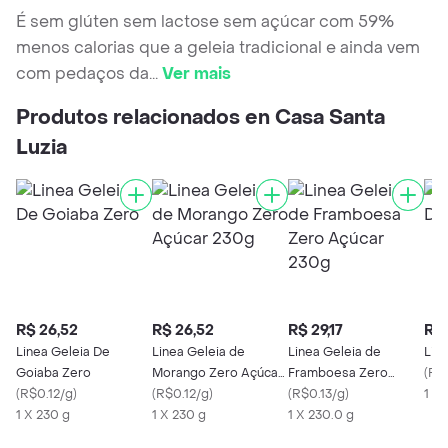
É sem glúten sem lactose sem açúcar com 59%
menos calorias que a geleia tradicional e ainda vem
com pedaços da
...
Ver mais
Produtos relacionados en Casa Santa
Luzia
R$ 26,52
R$ 26,52
R$ 29,17
R$ 
Linea Geleia De
Linea Geleia de
Linea Geleia de
Line
Goiaba Zero
Morango Zero Açúcar
Framboesa Zero
(
R$0
(
R$0.12/g
)
230g
(
R$0.12/g
)
Açúcar 230g
(
R$0.13/g
)
1 X 
1 X 230 g
1 X 230 g
1 X 230.0 g