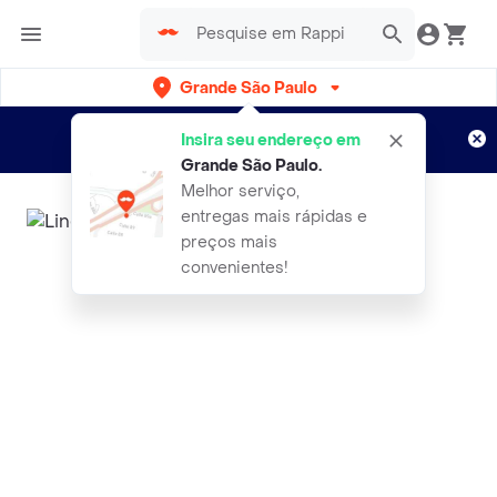
Grande São Paulo
Cadastre-se
Novo no Rappi?
e aproveite...
Insira seu endereço em
Entregas grátis por 15 dias!
Aplicam T&C
Grande São Paulo
.
Melhor serviço,
entregas mais rápidas e
preços mais
convenientes!