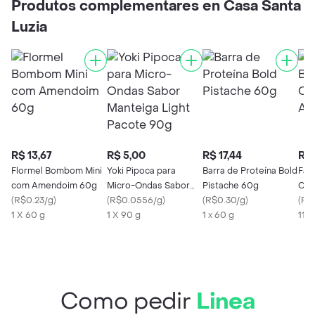
Produtos complementares en Casa Santa
Luzia
R$ 13,67
R$ 5,00
R$ 17,44
R$ 
Flormel Bombom Mini
Yoki Pipoca para
Barra de Proteína Bold
Faz
com Amendoim 60g
Micro-Ondas Sabor
Pistache 60g
Cas
(
R$0.23/g
)
Manteiga Light Pacote
(
R$0.0556/g
)
(
R$0.30/g
)
(
R$0
1 X 60 g
90g
1 X 90 g
1 x 60 g
115 
Como pedir
Linea