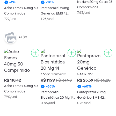
Nexium 20mg Caixa 28
-
1
%
-
19
%
Comprimidos
Ache Famox 40mg 30
Pantoprazol 20mg
E
Revestidos de
7.63/und
Comprimidos
Genérico EMS 42
4
Liberação Retardada
7.79/und
Comprimidos
1.28/und
C
1
Revestidos
R
L
$0
R$ 118,42
R$ 11,99
R$ 34,98
R$ 25,59
R$ 65,20
R
Ache Famox 40mg 30
P
-
65
%
-
60
%
Comprimidos
2
Pantoprazol
Pantoprazol 20mg
7.90/und
G
1
Biosintética 20 Mg 14
Genérico EMS 42
Comprimidos
0.86/und
Comprimidos
0.61/und
Revestidos
Revestidos