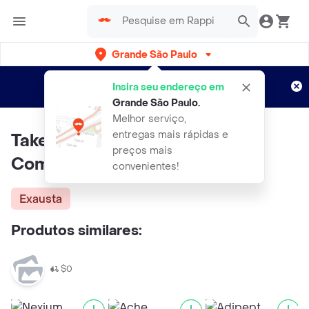
Grande São Paulo
Cadastre-se
Novo no Rappi?
e aproveite...
Insira seu endereço em
Entregas grátis por 15 dias!
Aplicam T&C
Grande São Paulo
.
Melhor serviço,
entregas mais rápidas e
Takeda Tecta 40mg 30
preços mais
Comprimidos Revestidos
convenientes!
Exausta
Produtos similares:
$0