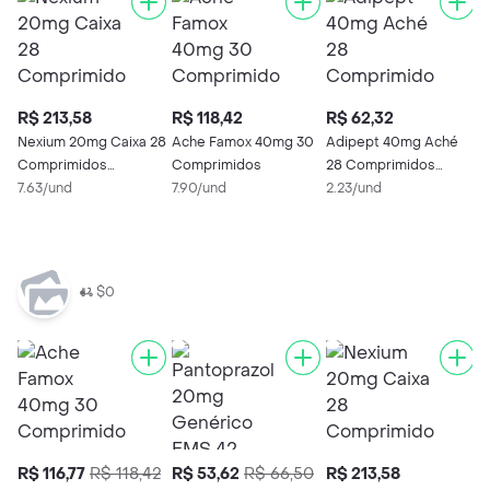
R$ 213,58
R$ 118,42
R$ 62,32
R
Nexium 20mg Caixa 28
Ache Famox 40mg 30
Adipept 40mg Aché
P
Comprimidos
Comprimidos
28 Comprimidos
2
Revestidos de
7.63/und
7.90/und
Revestidos
2.23/und
G
1
Liberação Retardada
$0
R$ 116,77
R$ 118,42
R$ 53,62
R$ 66,50
R$ 213,58
R