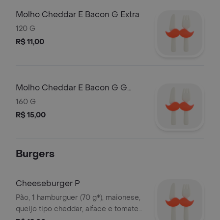
Molho Cheddar E Bacon G Extra
120 G
R$ 11,00
Molho Cheddar E Bacon G G
Extra
160 G
R$ 15,00
Burgers
Cheeseburger P
Pão, 1 hamburguer (70 g*), maionese,
queijo tipo cheddar, alface e tomate