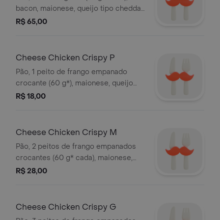
bacon, maionese, queijo tipo cheddar,
relish de pepino, alface e tomate
R$ 65,00
orgânicos. *peso in natura antes da
cocção.
Cheese Chicken Crispy P
Pão, 1 peito de frango empanado
crocante (60 g*), maionese, queijo
tipo cheddar, alface e tomate
R$ 18,00
orgânicos. *peso in natura antes da
cocção.
Cheese Chicken Crispy M
Pão, 2 peitos de frango empanados
crocantes (60 g* cada), maionese,
queijo tipo cheddar, alface e tomate
R$ 28,00
orgânicos. *peso in natura antes da
cocção.
Cheese Chicken Crispy G