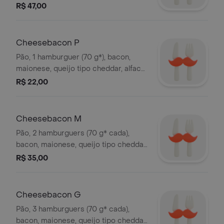
e tomate orgânicos. *peso in natura
R$ 47,00
antes da cocção.
Cheesebacon P
Pão, 1 hamburguer (70 g*), bacon,
maionese, queijo tipo cheddar, alface
e tomate orgânicos. *peso in natura
R$ 22,00
antes da cocção.
Cheesebacon M
Pão, 2 hamburguers (70 g* cada),
bacon, maionese, queijo tipo cheddar,
alface e tomate orgânicos. *peso in
R$ 35,00
natura antes da cocção.
Cheesebacon G
Pão, 3 hamburguers (70 g* cada),
bacon, maionese, queijo tipo cheddar,