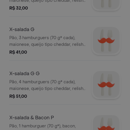
maionese, queijo tipo cheddar, relish
de pepino, alface e tomate orgânicos.
R$ 32,00
*peso in natura antes da cocção.
X-salada G
Pão, 3 hamburguers (70 g* cada),
maionese, queijo tipo cheddar, relish
de pepino, alface e tomate orgânicos.
R$ 41,00
*peso in natura antes da cocção.
X-salada G G
Pão, 4 hamburguers (70 g* cada),
maionese, queijo tipo cheddar, relish
de pepino, alface e tomate orgânicos.
R$ 51,00
*peso in natura antes da cocção.
X-salada & Bacon P
Pão, 1 hamburguer (70 g*), bacon,