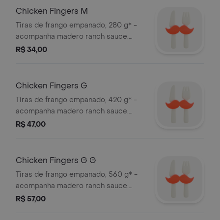
Chicken Fingers M
Tiras de frango empanado, 280 g* -
acompanha madero ranch sauce.
*peso in natura antes da cocção.
R$ 34,00
Chicken Fingers G
Tiras de frango empanado, 420 g* -
acompanha madero ranch sauce.
*peso in natura antes da cocção.
R$ 47,00
Chicken Fingers G G
Tiras de frango empanado, 560 g* -
acompanha madero ranch sauce.
*peso in natura antes da cocção.
R$ 57,00