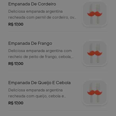
Empanada De Cordeiro
Deliciosa empanada argentina
recheada com pernil de cordeiro, ovo
cozido, cebola e azeitonas verdes - 1
R$ 17,00
unidade.
Empanada De Frango
Deliciosa empanada argentina com
recheio de peito de frango, cebola,
azeitonas verdes e ovos cozidos.
R$ 17,00
Empanada De Queijo E Cebola
Deliciosa empanada argentina
recheada com queijo, cebola e
orégano - 1 unidade.
R$ 17,00