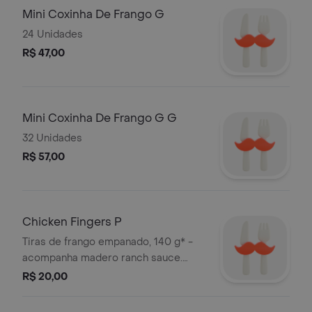
Mini Coxinha De Frango G
24 Unidades
R$ 47,00
Mini Coxinha De Frango G G
32 Unidades
R$ 57,00
Chicken Fingers P
Tiras de frango empanado, 140 g* -
acompanha madero ranch sauce.
*peso in natura antes da cocção.
R$ 20,00