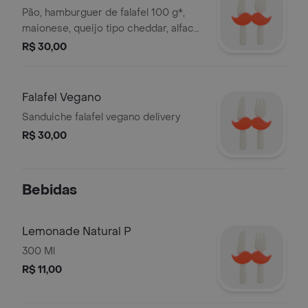
Pão, hamburguer de falafel 100 g*,
maionese, queijo tipo cheddar, alface
e tomate orgânicos. *peso in natura
R$ 30,00
antes da cocção.
Falafel Vegano
Sanduiche falafel vegano delivery
R$ 30,00
Bebidas
Lemonade Natural P
300 Ml
R$ 11,00