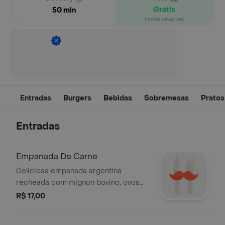
Grátis
50 min
(novos usuários)
Entradas
Burgers
Bebidas
Sobremesas
Pratos
Entradas
Empanada De Carne
Deliciosa empanada argentina
recheada com mignon bovino, ovos
cozidos cebola e azeitonas verdes - 1
R$ 17,00
unidade.