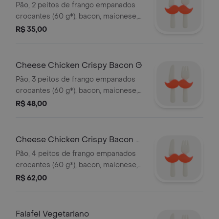
Pão, 2 peitos de frango empanados
crocantes (60 g*), bacon, maionese,
queijo tipo cheddar, alface e tomate
R$ 35,00
orgânicos. *peso in natura antes da
cocção.
Cheese Chicken Crispy Bacon G
Pão, 3 peitos de frango empanados
crocantes (60 g*), bacon, maionese,
queijo tipo cheddar, alface e tomate
R$ 48,00
orgânicos. *peso in natura antes da
cocção.
Cheese Chicken Crispy Bacon G
G
Pão, 4 peitos de frango empanados
crocantes (60 g*), bacon, maionese,
queijo tipo cheddar, alface e tomate
R$ 62,00
orgânicos. *peso in natura antes da
cocção.
Falafel Vegetariano