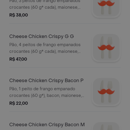
Pão, 3 peitos de frango empanados
crocantes (60 g* cada), maionese,
queijo tipo cheddar, alface e tomate
R$ 38,00
orgânicos. *peso in natura antes da
cocção.
Cheese Chicken Crispy G G
Pão, 4 peitos de frango empanados
crocantes (60 g* cada), maionese,
queijo tipo cheddar, alface e tomate
R$ 47,00
orgânicos. *peso in natura antes da
cocção.
Cheese Chicken Crispy Bacon P
Pão, 1 peito de frango empanado
crocantes (60 g*), bacon, maionese,
queijo tipo cheddar, alface e tomate
R$ 22,00
orgânicos. *peso in natura antes da
cocção.
Cheese Chicken Crispy Bacon M