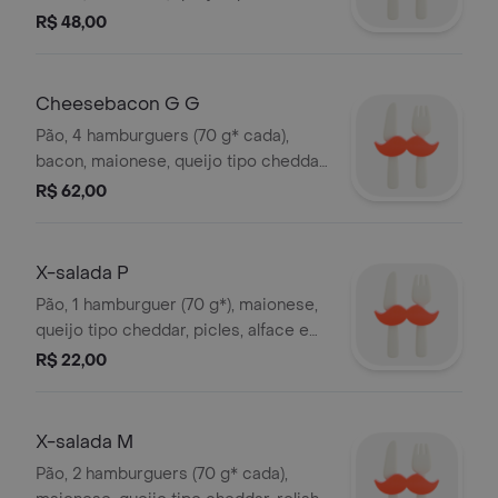
alface e tomate orgânicos. *peso in
R$ 48,00
natura antes da cocção.
Cheesebacon G G
Pão, 4 hamburguers (70 g* cada),
bacon, maionese, queijo tipo cheddar,
alface e tomate orgânicos. *peso in
R$ 62,00
natura antes da cocção.
X-salada P
Pão, 1 hamburguer (70 g*), maionese,
queijo tipo cheddar, picles, alface e
tomate orgânicos. *peso in natura
R$ 22,00
antes da cocção.
X-salada M
Pão, 2 hamburguers (70 g* cada),