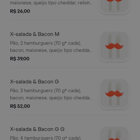
maionese, queijo tipo cheddar, relish
de pepino, alface e tomate orgânicos.
R$ 26,00
*peso in natura antes da cocção.
X-salada & Bacon M
Pão, 2 hamburguers (70 g* cada),
bacon, maionese, queijo tipo cheddar,
relish de pepino, alface e tomate
R$ 39,00
orgânicos. *peso in natura antes da
cocção.
X-salada & Bacon G
Pão, 3 hamburguers (70 g* cada),
bacon, maionese, queijo tipo cheddar,
relish de pepino, alface e tomate
R$ 52,00
orgânicos. *peso in natura antes da
cocção.
X-salada & Bacon G G
Pão, 4 hamburguers (70 g* cada),