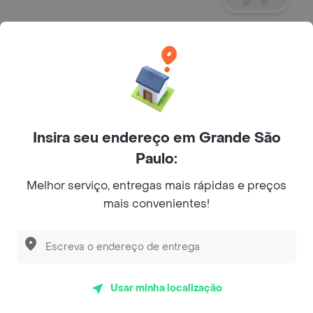
Milk Shake De Chocolate P
300 Ml
R$ 18,00
Insira seu endereço em Grande São
Paulo:
Milk Shake De Chocolate M
500 Ml
Melhor serviço, entregas mais rápidas e preços
R$ 21,00
mais convenientes!
Milk Shake De Chocolate G
700 Ml
Usar minha localização
R$ 24,00