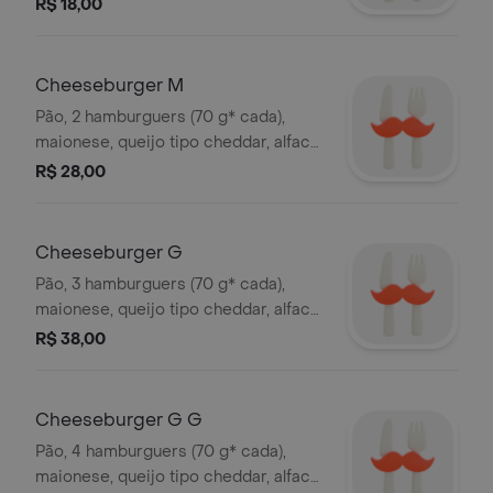
orgânicos.*peso in natura antes da
R$ 18,00
cocção.
Cheeseburger M
Pão, 2 hamburguers (70 g* cada),
maionese, queijo tipo cheddar, alface
e tomate orgânicos. *peso in natura
R$ 28,00
antes da cocção.
Cheeseburger G
Pão, 3 hamburguers (70 g* cada),
maionese, queijo tipo cheddar, alface
e tomate orgânicos. *peso in natura
R$ 38,00
antes da cocção.
Cheeseburger G G
Pão, 4 hamburguers (70 g* cada),
maionese, queijo tipo cheddar, alface