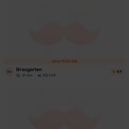
Abre 11:00 AM
Braugarten
4.9
21 min
·
R$ 9,99