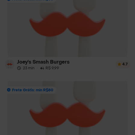
Joey's Smash Burgers
4.7
23 min
·
R$ 9,99
Frete Grátis: mín R$80