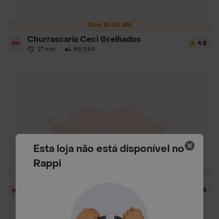
Abre 10:00 AM
Churrascaria Ceci Grelhados
4.8
27 min
·
R$ 9,99
Esta loja não está disponível no
Rappi
Abre 6:30 PM
Unica Pizzeria
4.5
31 min
·
R$ 9,99