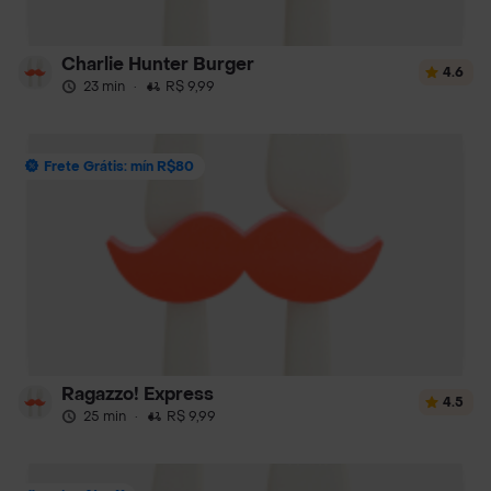
Charlie Hunter Burger
4.6
23 min
·
R$ 9,99
Frete Grátis: mín R$80
Ragazzo! Express
4.5
25 min
·
R$ 9,99