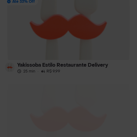
Até 33% Off
Yakissoba Estilo Restaurante Delivery
25 min
·
R$ 9,99