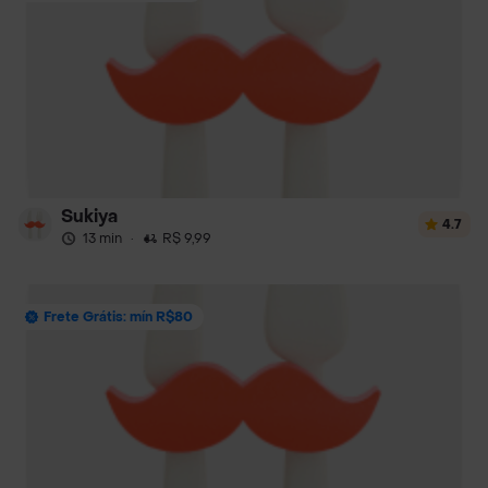
Sukiya
4.7
13 min
·
R$ 9,99
Frete Grátis: mín R$80