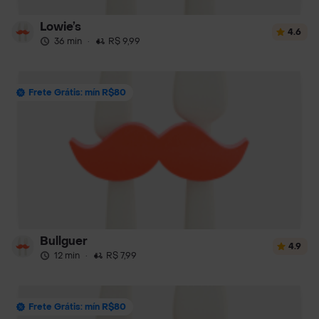
Lowie’s
4.6
36 min
·
R$ 9,99
Frete Grátis: mín R$80
Bullguer
4.9
12 min
·
R$ 7,99
Frete Grátis: mín R$80