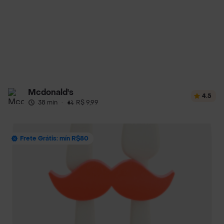
Mcdonald's
4.5
38 min
·
R$ 9,99
Frete Grátis: mín R$80