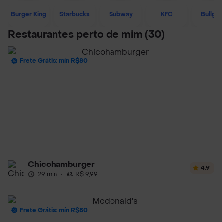
Burger King
Starbucks
Subway
KFC
Bullgu
Restaurantes perto de mim
(30)
Frete Grátis: mín R$80
Chicohamburger
4.9
29 min
·
R$ 9,99
Frete Grátis: mín R$80