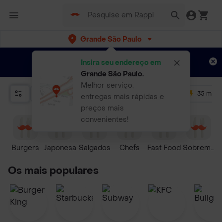
Grande São Paulo
Cadastre-me
Novo no Rappi?
e aproveite...
Insira seu endereço em
Entregas grátis por 15 dias!
Aplicam T&C
Grande São Paulo
.
Melhor serviço,
Relevância
Promos
+ 4.5
35 mins
entregas mais rápidas e
preços mais
convenientes!
Burgers
Japonesa
Salgados
Chefs
Fast Food
Sobremes
Os mais populares