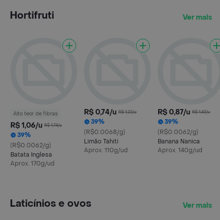
Hortifruti
Ver mais
R$ 0,74/u
R$ 0,87/u
R$ 1,22/u
R$ 1,43/u
Alto teor de fibras
39%
39%
R$ 1,06/u
R$ 1,74/u
(R$0.0068/g)
(R$0.0062/g)
39%
Limão Tahiti
Banana Nanica
(R$0.0062/g)
Aprox. 110g/ud
Aprox. 140g/ud
Batata Inglesa
Aprox. 170g/ud
Laticínios e ovos
Ver mais