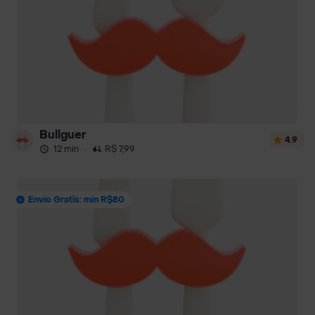
Bullguer
4.9
12 min
·
R$ 7,99
Envío Gratis: mín R$80