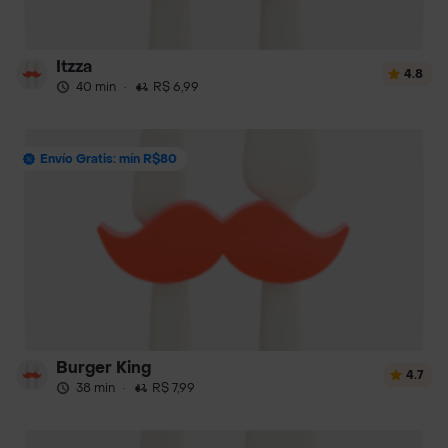
Itzza
4.8
40 min
·
R$ 6,99
Envío Gratis: mín R$80
Burger Kingㅤㅤ
4.7
38 min
·
R$ 7,99