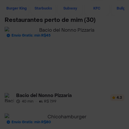
Burger King
Starbucks
Subway
KFC
Bullgu
Restaurantes perto de mim
(30)
Envío Gratis: mín R$45
Bacio del Nonno Pizzaria
4.3
40 min
·
R$ 7,99
Envío Gratis: mín R$80