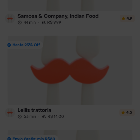
Samosa & Company, Indian Food
4.9
44 min
·
R$ 9,99
Hasta 23% Off
Lellis trattoria
4.5
53 min
·
R$ 14,00
Envío Gratis: mín R$80