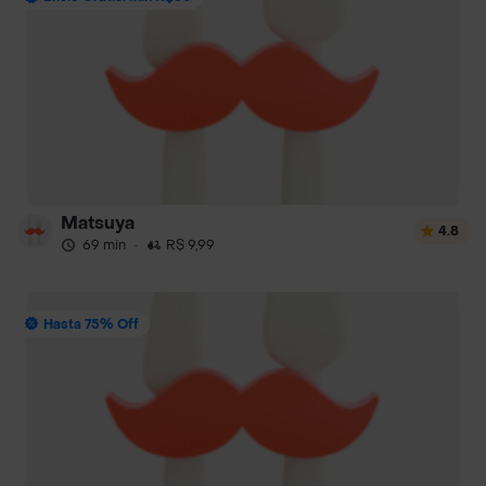
Matsuya
4.8
69 min
·
R$ 9,99
Hasta 75% Off