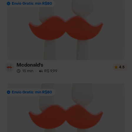
Envío Gratis: mín R$80
Mcdonald's
4.5
15 min
·
R$ 9,99
Envío Gratis: mín R$80