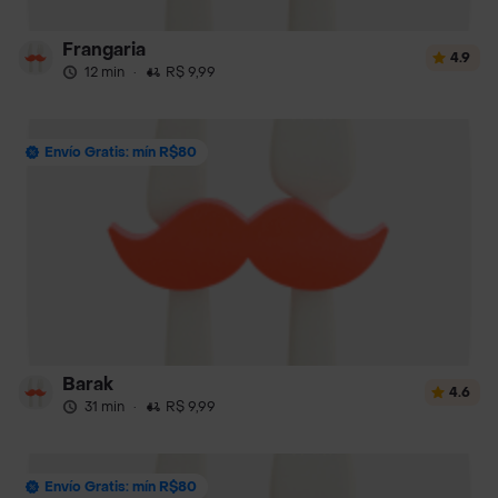
Frangaria
4.9
12 min
·
R$ 9,99
Envío Gratis: mín R$80
Barak
4.6
31 min
·
R$ 9,99
Envío Gratis: mín R$80