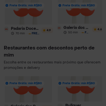
Frete Grátis: mín R$80
Frete Grátis: mín R$80
Galeria dos Pães
Padaria Docemar
4.6
4.9
50 min
·
FRETE GRÁTIS
70 min
·
FRETE GRÁTIS
Restaurantes com descontos perto de
mim
Escolha entre os restaurantes mais próximo que oferecem
promoções e delivery
Frete Grátis: mín R$80
Frete Grátis: mín R$80
Bullguer