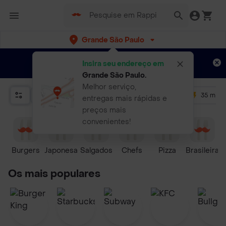
Grande São Paulo
Cadastre-me
Novo no Rappi?
e aproveite...
Insira seu endereço em
Entregas grátis por 15 dias!
Aplicam T&C
Grande São Paulo
.
Melhor serviço,
Relevância
Promos
+ 4.5
35 mins
entregas mais rápidas e
preços mais
convenientes!
Burgers
Japonesa
Salgados
Chefs
Pizza
Brasileira
Os mais populares