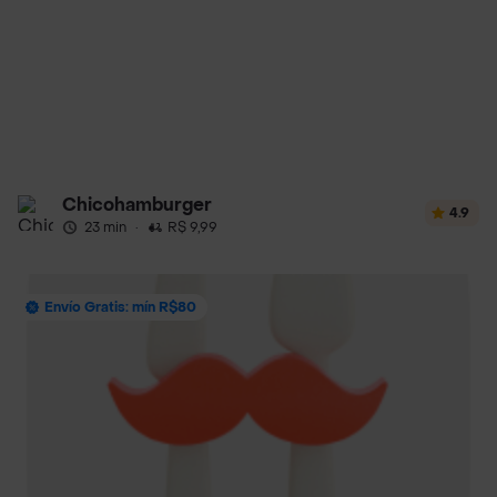
Chicohamburger
4.9
23 min
·
R$ 9,99
Envío Gratis: mín R$80