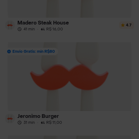
Madero Steak House
4.7
41 min
·
R$ 16,00
Envío Gratis: mín R$80
Jeronimo Burger
31 min
·
R$ 11,00