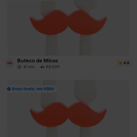
Buteco de Minas
4.8
47 min
·
R$ 9,99
Envío Gratis: mín R$80