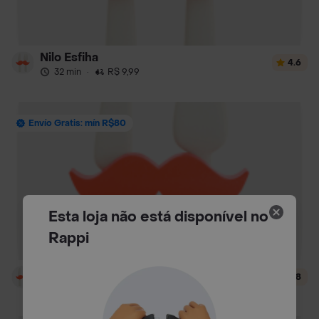
Nilo Esfiha
4.6
32 min
·
R$ 9,99
Envío Gratis: mín R$80
Esta loja não está disponível no
Rappi
Let's Poke
4.8
36 min
·
R$ 6,99