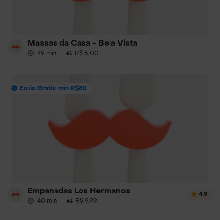
Massas da Casa - Bela Vista
49 min
·
R$ 5,00
Envío Gratis: mín R$80
Empanadas Los Hermanos
4.9
40 min
·
R$ 9,99