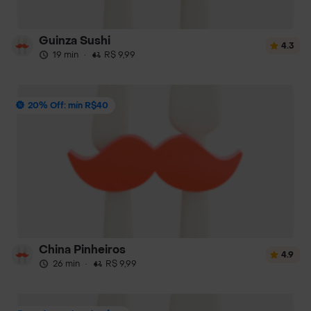
Guinza Sushi
4.3
19 min
·
R$ 9,99
20% Off: mín R$40
China Pinheiros
4.9
26 min
·
R$ 9,99