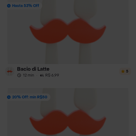
Hasta 53% Off
Bacio di Latte
5
12 min
·
R$ 6,99
20% Off: mín R$50