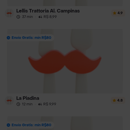
Lellis Trattoria Al. Campinas
4.9
37 min
·
R$ 8,99
Envío Gratis: mín R$80
La Piadina
4.8
12 min
·
R$ 9,99
Envío Gratis: mín R$80