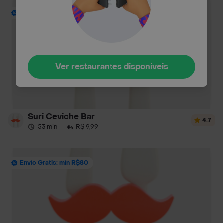
Envío Gratis: mín R$80
Ver restaurantes disponíveis
Suri Ceviche Bar
4.7
53 min
·
R$ 9,99
Envío Gratis: mín R$80