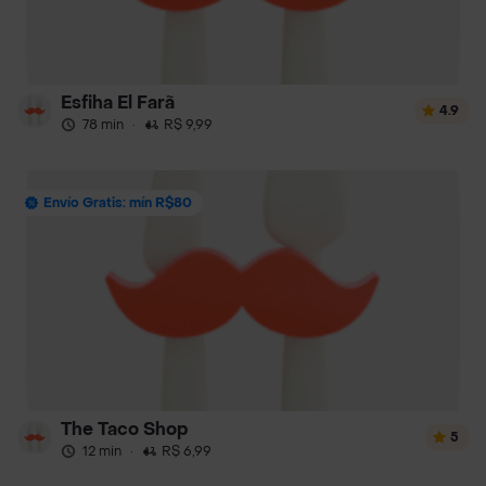
Esfiha El Farã
4.9
78 min
·
R$ 9,99
Envío Gratis: mín R$80
The Taco Shop
5
12 min
·
R$ 6,99